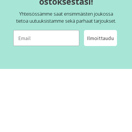
ostoksestasi!
Yhteisössämme saat ensimmäisten joukossa
tietoa uutuuksistamme sekä parhaat tarjoukset.
Ilmoittaudu
ROFA DESIGN
ASIAKASPALVELU
📝
Kirjoita meille
FAQ
📞 Puhelin: +46 (8) 530 434 33
Maanantai - Torstai klo 10.00 -
Ota yhteyttä
17.00