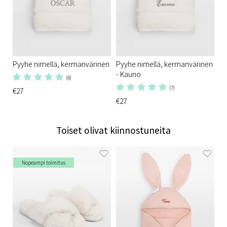
Pyyhe nimellä, kermanvärinen
Pyyhe nimellä, kermanvärinen
- Kauno
(8)
(7)
€27
€27
Toiset olivat kiinnostuneita
Nopeampi toimitus