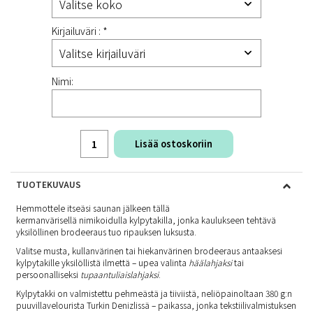
Kirjailuväri : *
Nimi:
Lisää ostoskoriin
TUOTEKUVAUS
Hemmottele itseäsi saunan jälkeen tällä
kermanvärisellä nimikoidulla kylpytakilla, jonka kaulukseen tehtävä
yksilöllinen brodeeraus tuo ripauksen luksusta.
Valitse musta, kullanvärinen tai hiekanvärinen brodeeraus antaaksesi
kylpytakille yksilöllistä ilmettä – upea valinta
häälahjaksi
tai
persoonalliseksi
tupaantuliaislahjaksi
.
Kylpytakki on valmistettu pehmeästä ja tiiviistä, neliöpainoltaan 380 g:n
puuvillavelourista Turkin Denizlissä – paikassa, jonka tekstiilivalmistuksen