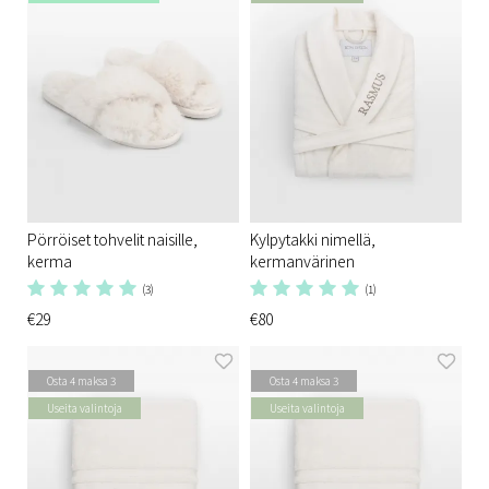
Pörröiset tohvelit naisille,
Kylpytakki nimellä,
kerma
kermanvärinen
(3)
(1)
€29
€80
Osta 4 maksa 3
Osta 4 maksa 3
Useita valintoja
Useita valintoja