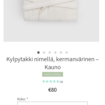
Kylpytakki nimellä, kermanvärinen –
Kauno
Useita valintoja
(6)
€80
Koko: *