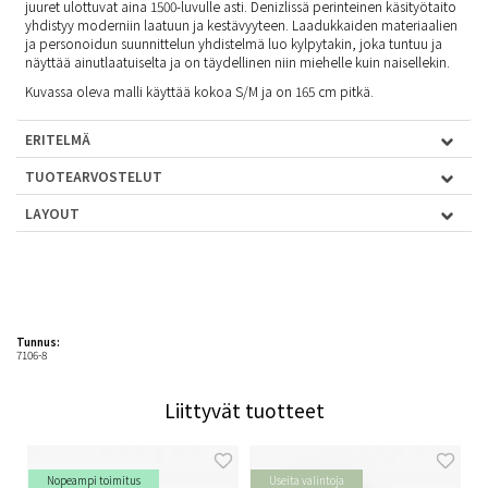
juuret ulottuvat aina 1500-luvulle asti. Denizlissä perinteinen käsityötaito
yhdistyy moderniin laatuun ja kestävyyteen. Laadukkaiden materiaalien
ja personoidun suunnittelun yhdistelmä luo kylpytakin, joka tuntuu ja
näyttää ainutlaatuiselta ja on täydellinen niin miehelle kuin naisellekin.
Kuvassa oleva malli käyttää kokoa S/M ja on 165 cm pitkä.
ERITELMÄ
TUOTEARVOSTELUT
LAYOUT
Tunnus:
7106-8
Liittyvät tuotteet
Nopeampi toimitus
Useita valintoja