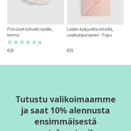
Pörröiset tohvelit naisille,
Lasten kylpyviitta nimellä,
kerma
vaaleanpunainen - Pupu
(3)
€29
€35
Tutustu valikoimaamme
ja saat 10% alennusta
ensimmäisestä