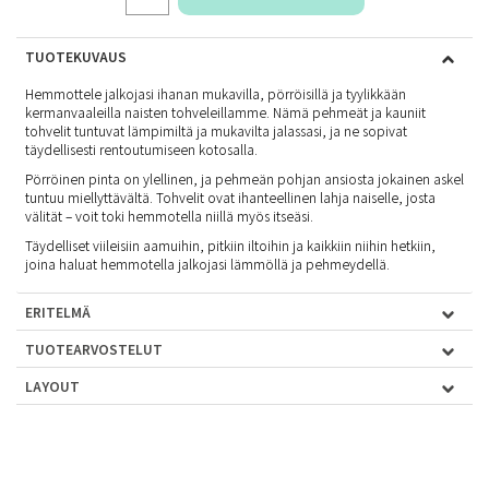
TUOTEKUVAUS
Hemmottele jalkojasi ihanan mukavilla, pörröisillä ja tyylikkään
kermanvaaleilla naisten tohveleillamme. Nämä pehmeät ja kauniit
tohvelit tuntuvat lämpimiltä ja mukavilta jalassasi, ja ne sopivat
täydellisesti rentoutumiseen kotosalla.
Pörröinen pinta on ylellinen, ja pehmeän pohjan ansiosta jokainen askel
tuntuu miellyttävältä. Tohvelit ovat ihanteellinen lahja naiselle, josta
välität – voit toki hemmotella niillä myös itseäsi.
Täydelliset viileisiin aamuihin, pitkiin iltoihin ja kaikkiin niihin hetkiin,
joina haluat hemmotella jalkojasi lämmöllä ja pehmeydellä.
ERITELMÄ
TUOTEARVOSTELUT
LAYOUT