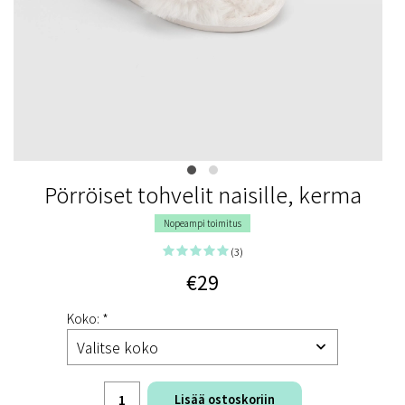
Pörröiset tohvelit naisille, kerma
Nopeampi toimitus
(3)
€29
Koko: *
Lisää ostoskoriin