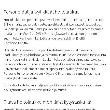
Personoidut ja tyylikkäät hoitolaukut
Hoitolaukku on pienen lapsen vanhemman tärkeimpiä arjen apureita.
Siihen mahtuvat vaipat, kosteuspyyhkeet, vaihtovaatteet, tuttipullot,
välipalat ja kaikki muu, mitä päivän aikana tarvitaan. Valikoimastamme
löydät oman
Pristine Collection -sarjamme
hoitolaukun, joka on
suunniteltu vanhemmille, jotka arvostavat sekä tyyliä että
käytännöllisyyttä.
Hoitolaukussamme yhdistyvät huolellisesti suunniteltu muotoilu,
laadukkaat yksityiskohdat ja toiminnallisuus. Se on erinomainen valinta
niin arkeen kuin retkillekin. Laukun tekee erityisen ainutlaatuiseksi sen
personointi – etupuolella olevaan tyylikkääseen kullanväriseen laattaan
kaiverretaan haluamasi nimi tai lapsesi nimi sydänsymbolin kera.
Personoitu hoitolaukku on käytännöllinen, mutta samalla kaunis ja
merkityksellinen asuste.
Voit valita hoitolaukun neljässä tyylikkäässä värissä: vaaleanpunainen,
nougatinruskea, kermanvalkoinen ja musta.
Tilava hoitolaukku monilla säilytystaskuilla
Hoitolaukussa on runsaasti tilaa kaikille vauva-arjen tärkeimmille