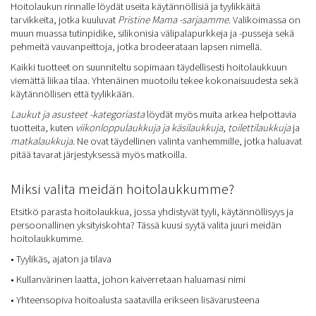
Hoitolaukun rinnalle löydät useita käytännöllisiä ja tyylikkäitä
tarvikkeita, jotka kuuluvat
Pristine Mama -sarjaamme
. Valikoimassa on
muun muassa tutinpidike, silikonisia välipalapurkkeja ja -pusseja sekä
pehmeitä vauvanpeittoja, jotka brodeerataan lapsen nimellä.
Kaikki tuotteet on suunniteltu sopimaan täydellisesti hoitolaukkuun
viemättä liikaa tilaa. Yhtenäinen muotoilu tekee kokonaisuudesta sekä
käytännöllisen että tyylikkään.
Laukut ja asusteet -kategoriasta
löydät myös muita arkea helpottavia
tuotteita, kuten
viikonloppulaukkuja ja käsilaukkuja
,
toilettilaukkuja
ja
matkalaukkuja
. Ne ovat täydellinen valinta vanhemmille, jotka haluavat
pitää tavarat järjestyksessä myös matkoilla.
Miksi valita meidän hoitolaukkumme?
Etsitkö parasta hoitolaukkua, jossa yhdistyvät tyyli, käytännöllisyys ja
persoonallinen yksityiskohta? Tässä kuusi syytä valita juuri meidän
hoitolaukkumme.
• Tyylikäs, ajaton ja tilava
• Kullanvärinen laatta, johon kaiverretaan haluamasi nimi
• Yhteensopiva hoitoalusta saatavilla erikseen lisävarusteena