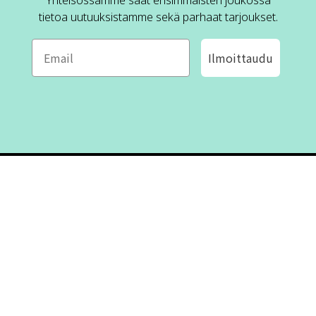
Yhteisössämme saat ensimmäisten joukossa
tietoa uutuuksistamme sekä parhaat tarjoukset.
Ilmoittaudu
ROFA DESIGN
ASIAKASPALVELU
📝
Kirjoita meille
FAQ
📞 Puhelin: +46 (8) 530 434 33
Maanantai - Torstai klo 10.00 -
Ota yhteyttä
17.00
Perjantai klo 10.00 - 16.00
Suljettu klo 13.00 - 14.00
Tietoa meistä