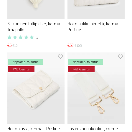
Silikoninen tuttipidike, kerma –
Hoitolaukku nimellä, kerma –
Ilmapallo
Pristine
(1)
€5
€53
€10
€105
Nopeampi toimitus
Nopeampi toimitus
47% Alennus
44% Alennus
Hoitoalusta, kerma – Pristine
Lastenvaunukoukut, creme –