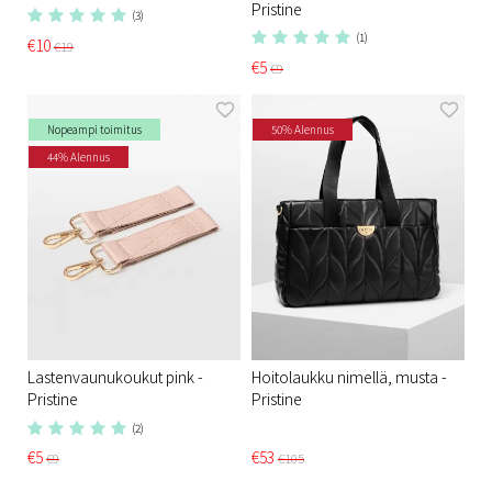
Pristine
(3)
(1)
€10
€19
€5
€9
Nopeampi toimitus
50% Alennus
44% Alennus
Lastenvaunukoukut pink -
Hoitolaukku nimellä, musta -
Pristine​
Pristine​
(2)
€5
€53
€9
€105