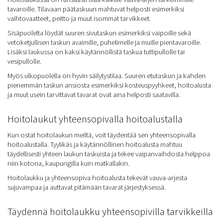
tavaroille. Tilavaan päätaskuun mahtuvat helposti esimerkiksi
vaihtovaatteet, peitto ja muut isommat tarvikkeet.
Sisäpuolelta löydät suuren sivutaskun esimerkiksi vaipoille sekä
vetoketjullisen taskun avaimille, puhelimelle ja muille pientavaroille.
Lisäksi laukussa on kaksi käytännöllistä taskua tuttipullolle tai
vesipullolle.
Myös ulkopuolella on hyvin säilytystilaa. Suuren etutaskun ja kahden
pienemmän taskun ansiosta esimerkiksi kosteuspyyhkeet, hoitoalusta
ja muut usein tarvittavat tavarat ovat aina helposti saatavilla.
Hoitolaukut yhteensopivalla hoitoalustalla
Kun ostat hoitolaukun meiltä, voit täydentää sen yhteensopivalla
hoitoalustalla. Tyylikäs ja käytännöllinen hoitoalusta mahtuu
täydellisesti yhteen laukun taskuista ja tekee vaipanvaihdosta helppoa
niin kotona, kaupungilla kuin matkallakin.
Hoitolaukku ja yhteensopiva hoitoalusta tekevät vauva-arjesta
sujuvampaa ja auttavat pitämään tavarat järjestyksessä.
Täydennä hoitolaukku yhteensopivilla tarvikkeilla