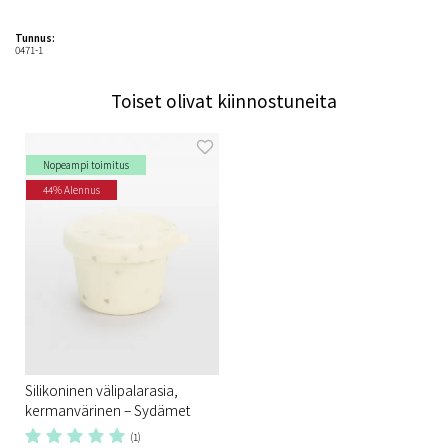
Tunnus:
0471-1
Toiset olivat kiinnostuneita
Nopeampi toimitus
44% Alennus
Silikoninen välipalarasia,
kermanvärinen – Sydämet
(1)