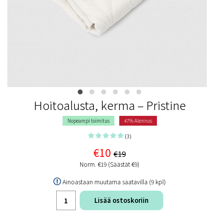
Hoitoalusta, kerma – Pristine
Nopeampi toimitus
47% Alennus
(3)
€10
€19
Norm. €19 (Säästät €9)
Ainoastaan muutama saatavilla (9 kpl)
Lisää ostoskoriin