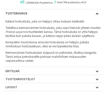
Kiire? Pikavalmistus +€10
Lähetetään huomenna
TUOTEKUVAUS
Kätevä hoitoalusta, joka on helppo ottaa mukaan kaikkialle.
Taitettava kermanvärinen hoitoalusta, joka sopii hienosti yhteen muiden
Pristine-sarjamme
tuotteiden kanssa. Tämä hoitoalusta on yhtä helppo
levittää kuin pakata kasaan, ja kätevä nappi pitää alustan suljettuna.
Kompaktin muotoilunsa ansiosta hoitoalusta on helppo pakata
nimikoituun hoitolaukkuun, eikä se vie tarpeetonta tilaa.
Kermanvärisen hoitoalustan sisäpuoli on pehmeää, tikattua kangasta.
Tämä antaa pienokaiselle parhaan mahdollisen mukavuuden
vaipanvaihtoa varten.
ERITELMÄ
TUOTEARVOSTELUT
LAYOUT