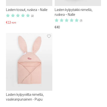
Lasten tossut, ruskea – Nalle
Lasten kylpytakki nimellä,
ruskea – Nalle
(2)
(7)
€13
€25
€40
Lasten kylpyviitta nimellä,
vaaleanpunainen - Pupu