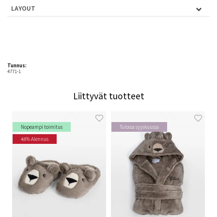
LAYOUT
Tunnus:
4771-1
Liittyvät tuotteet
Nopeampi toimitus
Tulossa syyskuussa
48% Alennus