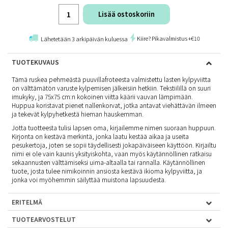
Lisää ostoskoriin
Kiire? Pikavalmistus +€10
Lähetetään 3 arkipäivän kuluessa
TUOTEKUVAUS
Tämä ruskea pehmeästä puuvillafroteesta valmistettu lasten kylpyviitta
on välttämätön varuste kylpemisen jälkeisiin hetkiin. Tekstiilillä on suuri
imukyky, ja 75x75 cm:n kokoinen viitta käärii vauvan lämpimään.
Huppua koristavat pienet nallenkorvat, jotka antavat viehättävän ilmeen
ja tekevät kylpyhetkestä hieman hauskemman.
Jotta tuotteesta tulisi lapsen oma, kirjailemme nimen suoraan huppuun.
Kirjonta on kestävä merkintä, jonka laatu kestää aikaa ja useita
pesukertoja, joten se sopii täydellisesti jokapäiväiseen käyttöön. Kirjailtu
nimi ei ole vain kaunis yksityiskohta, vaan myös käytännöllinen ratkaisu
sekaannusten välttämiseksi uima-altaalla tai rannalla. Käytännöllinen
tuote, josta tulee nimikoinnin ansiosta kestävä ikioma kylpyviitta, ja
jonka voi myöhemmin säilyttää muistona lapsuudesta.
ERITELMÄ
TUOTEARVOSTELUT