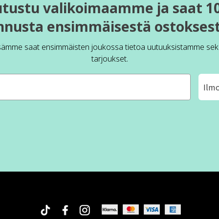
utustu valikoimaamme ja saat 1
nnusta ensimmäisestä ostoksest
sämme saat ensimmäisten joukossa tietoa uutuuksistamme sek
tarjoukset.
Ilm