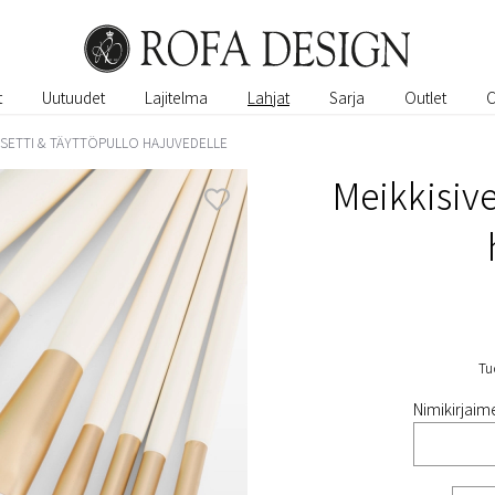
t
Uutuudet
Lajitelma
Lahjat
Sarja
Outlet
INSETTI & TÄYTTÖPULLO HAJUVEDELLE
Meikkisive
Tu
Nimikirjaime