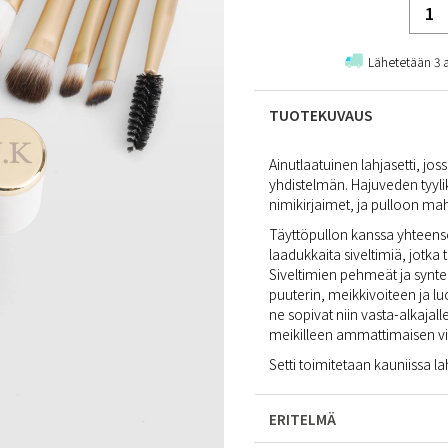
Lähetetään 3 
TUOTEKUVAUS
Ainutlaatuinen lahjasetti, jos
yhdistelmän. Hajuveden tyyli
nimikirjaimet, ja pulloon ma
Täyttöpullon kanssa yhteensop
laadukkaita siveltimiä, jotk
Siveltimien pehmeät ja synteet
puuterin, meikkivoiteen ja luo
ne sopivat niin vasta-alkajal
meikilleen ammattimaisen vi
Setti toimitetaan kauniissa l
ERITELMÄ