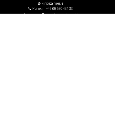
📝
Kirjoita meille
📞 Puhelin: +46 (8) 530 434 33
Maanantai - Torstai klo 10.00 - 17.00
Perjantai klo 10.00 - 16.00
Suljettu klo 13.00 - 14.00