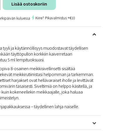
Lisää ostoskoriin
Kiire? Pikavalmistus +€10
arkipäivän kuluessa
sa tyyli ja käytännöllisyys muodostavat täydellisen
kkään täyttöpullon korkkiin kaiverretaan
htuu 5 ml lempituoksuasi.
iva 8-osainen meikkisivellinsetti sisältää
a tekevät meikkirutiinistasi helpomman ja tarkemman.
tiset harjakset ovat hellävaraiset iholle ja levittävät
mivärin tasaisesti. Siveltimiä on helppo käsitellä, ja
le kuin kokeneellekin meikkaajalle, joka haluaa
imeistelyn.
ahjapakkauksessa – täydellinen lahja naiselle.