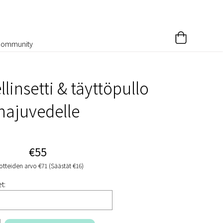
Community
llinsetti & täyttöpullo
hajuvedelle
€55
otteiden arvo €71 (Säästät €16)
t: