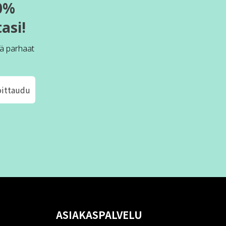
0%
asi!
ä parhaat
oittaudu
ASIAKASPALVELU