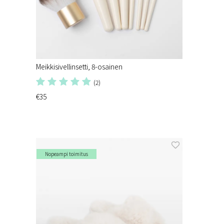
Meikkisivellinsetti, 8-osainen
(2)
€35
Nopeampi toimitus