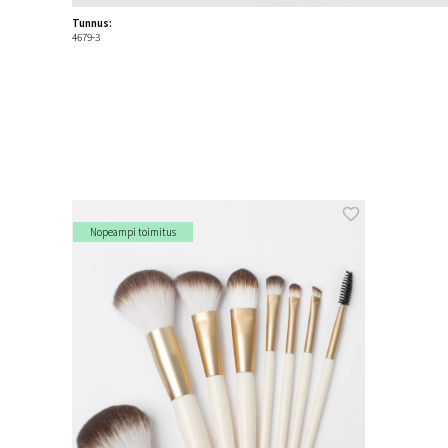
Tunnus:
4679-3
Nopeampi toimitus