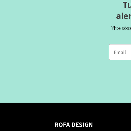
T
ale
Yhteisös
ROFA DESIGN