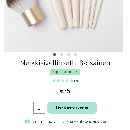
Meikkisivellinsetti, 8-osainen
Nopeampi toimitus
(2)
€35
Lisää ostoskoriin
Kiire? Pikavalmistus +€10
Lähetetään huomenna