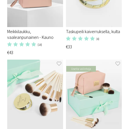
Meikkilaukku,
Taskupeili kaiverruksella, kulta
vaaleanpunainen - Kauno
(4)
(18)
€33
€43
Useita valintoja