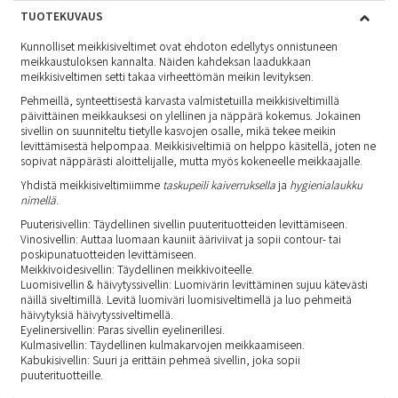
TUOTEKUVAUS
Kunnolliset meikkisiveltimet ovat ehdoton edellytys onnistuneen
meikkaustuloksen kannalta. Näiden kahdeksan laadukkaan
meikkisiveltimen setti takaa virheettömän meikin levityksen.
Pehmeillä, synteettisestä karvasta valmistetuilla meikkisiveltimillä
päivittäinen meikkauksesi on ylellinen ja näppärä kokemus. Jokainen
sivellin on suunniteltu tietylle kasvojen osalle, mikä tekee meikin
levittämisestä helpompaa. Meikkisiveltimiä on helppo käsitellä, joten ne
sopivat näppärästi aloittelijalle, mutta myös kokeneelle meikkaajalle.
Yhdistä meikkisiveltimiimme
taskupeili kaiverruksella
ja
hygienialaukku
nimellä
.
Puuterisivellin: Täydellinen sivellin puuterituotteiden levittämiseen.
Vinosivellin: Auttaa luomaan kauniit ääriviivat ja sopii contour- tai
poskipunatuotteiden levittämiseen.
Meikkivoidesivellin: Täydellinen meikkivoiteelle.
Luomisivellin & häivytyssivellin: Luomivärin levittäminen sujuu kätevästi
näillä siveltimillä. Levitä luomiväri luomisiveltimellä ja luo pehmeitä
häivytyksiä häivytyssiveltimellä.
Eyelinersivellin: Paras sivellin eyelinerillesi.
Kulmasivellin: Täydellinen kulmakarvojen meikkaamiseen.
Kabukisivellin: Suuri ja erittäin pehmeä sivellin, joka sopii
puuterituotteille.