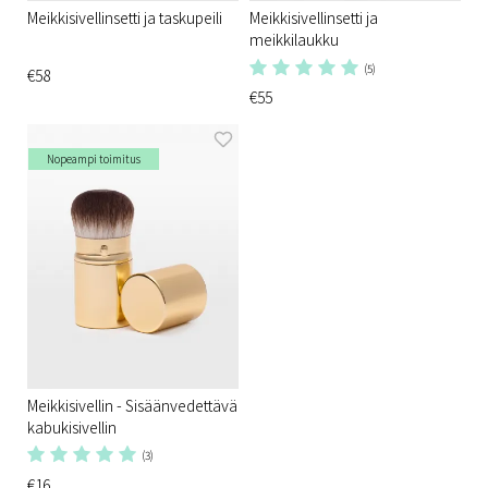
Meikkisivellinsetti ja taskupeili
Meikkisivellinsetti ja
meikkilaukku
(5)
€58
€55
Nopeampi toimitus
Meikkisivellin - Sisäänvedettävä
kabukisivellin
(3)
€16