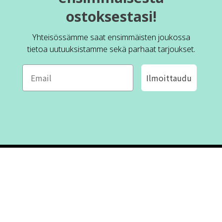
ostoksestasi!
Yhteisössämme saat ensimmäisten joukossa
tietoa uutuuksistamme sekä parhaat tarjoukset.
Ilmoittaudu
ROFA DESIGN
ASIAKASPALVELU
📝
Kirjoita meille
FAQ
📞 Puhelin: +46 (8) 530 434 33
Maanantai - Torstai klo 10.00 -