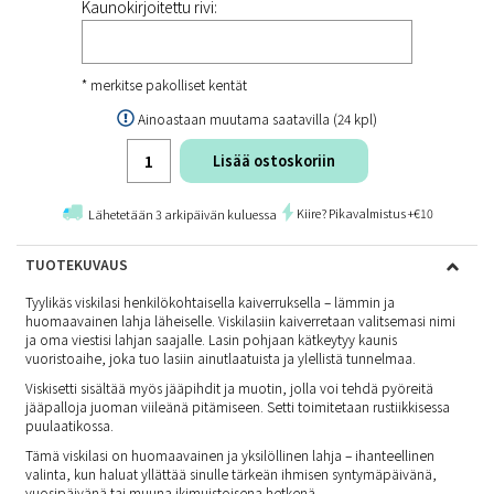
Kaunokirjoitettu rivi:
* merkitse pakolliset kentät
Ainoastaan muutama saatavilla (24 kpl)
Lisää ostoskoriin
Kiire? Pikavalmistus +€10
Lähetetään 3 arkipäivän kuluessa
TUOTEKUVAUS
Tyylikäs viskilasi henkilökohtaisella kaiverruksella – lämmin ja
huomaavainen lahja läheiselle. Viskilasiin kaiverretaan valitsemasi nimi
ja oma viestisi lahjan saajalle. Lasin pohjaan kätkeytyy kaunis
vuoristoaihe, joka tuo lasiin ainutlaatuista ja ylellistä tunnelmaa.
Viskisetti sisältää myös jääpihdit ja muotin, jolla voi tehdä pyöreitä
jääpalloja juoman viileänä pitämiseen. Setti toimitetaan rustiikkisessa
puulaatikossa.
Tämä viskilasi on huomaavainen ja yksilöllinen lahja – ihanteellinen
valinta, kun haluat yllättää sinulle tärkeän ihmisen syntymäpäivänä,
vuosipäivänä tai muuna ikimuistoisena hetkenä.