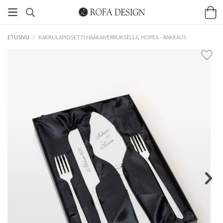
ETUSIVU
/
KAKKULAPIOSETTI HÄÄKAIVERRUKSELLA, HOPEA – RAKKAUS