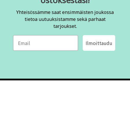
Yhteisössämme saat ensimmäisten joukossa
tietoa uutuuksistamme sekä parhaat
tarjoukset.
Ilmoittaudu
ROFA DESIGN
ASIAKASPALVELU
📝
Kirjoita meille
FAQ
📞 Puhelin: +46 (8) 530 434 33
Maanantai - Torstai klo 10.00 -
Ota yhteyttä
17.00