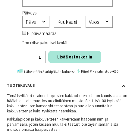
Päiväys:
Ei päivämäärää
* merkitse pakolliset kentät
Lisää ostoskoriin
Kiire? Pikavalmistus +€10
Lähetetään 3 arkipäivän kuluessa
TUOTEKUVAUS
Tämä tyylikäs 4-osainen hopeisten kakkuotinten setti on kaunis ja ajaton
häälahja, josta muodostuu elinikäinen muisto. Setti sisältää tyylikkään
kakkulapion, sen kanssa yhteensopivan ja huolella suunnitellun
kakkuveitsen ja kaksi tyylikästä haarukkaa.
Kakkulapioon ja kakkuveitseen kaiverretaan hääparin nimi ja
päivämäärä, joten kellään muulla ei taatusti ole täysin samanlaista
muistoa omasta hääpäivästään.