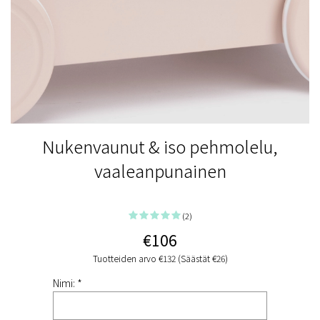
Nukenvaunut & iso pehmolelu,
vaaleanpunainen
(2)
€106
Tuotteiden arvo €132 (Säästät €26)
Nimi: *