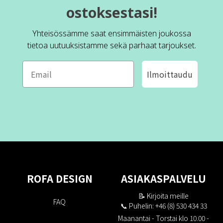
ostoksestasi!
Yhteisössämme saat ensimmäisten joukossa
tietoa uutuuksistamme sekä parhaat tarjoukset.
Ilmoittaudu
ROFA DESIGN
ASIAKASPALVELU
📝
Kirjoita meille
FAQ
📞 Puhelin: +46 (8) 530 434 33
Maanantai - Torstai klo 10.00 -