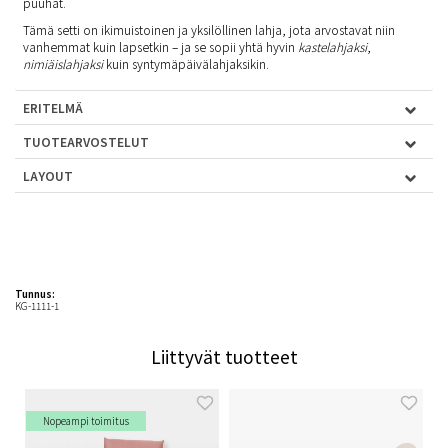
puuhat.
Tämä setti on ikimuistoinen ja yksilöllinen lahja, jota arvostavat niin
vanhemmat kuin lapsetkin – ja se sopii yhtä hyvin
kastelahjaksi
,
nimiäislahjaksi
kuin syntymäpäivälahjaksikin.
ERITELMÄ
TUOTEARVOSTELUT
LAYOUT
Tunnus:
KG-1111-1
Liittyvät tuotteet
Nopeampi toimitus