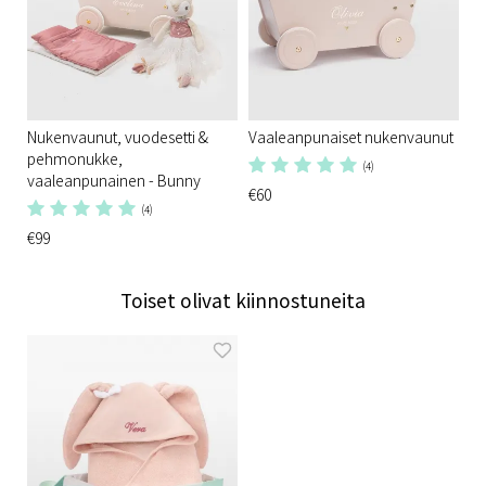
Nukenvaunut, vuodesetti &
Vaaleanpunaiset nukenvaunut
pehmonukke,
(4)
vaaleanpunainen - Bunny
€60
(4)
€99
Toiset olivat kiinnostuneita