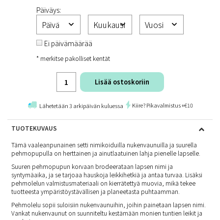
Päiväys:
Ei päivämäärää
* merkitse pakolliset kentät
Lisää ostoskoriin
Kiire? Pikavalmistus +€10
Lähetetään 3 arkipäivän kuluessa
TUOTEKUVAUS
Tämä vaaleanpunainen setti nimikoiduilla nukenvaunuilla ja suurella
pehmopupulla on herttainen ja ainutlaatuinen lahja pienelle lapselle.
Suuren pehmopupun korvaan brodeerataan lapsen nimi ja
syntymäaika, ja se tarjoaa hauskoja leikkihetkiä ja antaa turvaa. Lisäksi
pehmolelun valmistusmateriaali on kierrätettyä muovia, mikä tekee
tuotteesta ympäristöystävällisen ja planeetasta puhtaamman.
Pehmolelu sopii suloisiin nukenvaunuihin, joihin painetaan lapsen nimi.
Vankat nukenvaunut on suunniteltu kestämään monien tuntien leikit ja