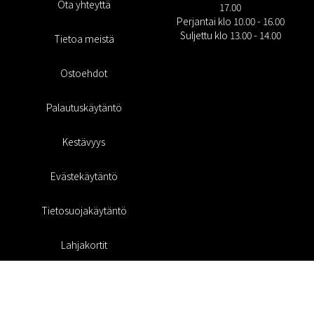
Ota yhteyttä
17.00
Perjantai klo 10.00 - 16.00
Suljettu klo 13.00 - 14.00
Tietoa meistä
Ostoehdot
Palautuskäytäntö
Kestävyys
Evästekäytäntö
Tietosuojakäytäntö
Lahjakortit
Alennuskoodi
#RofaDesign