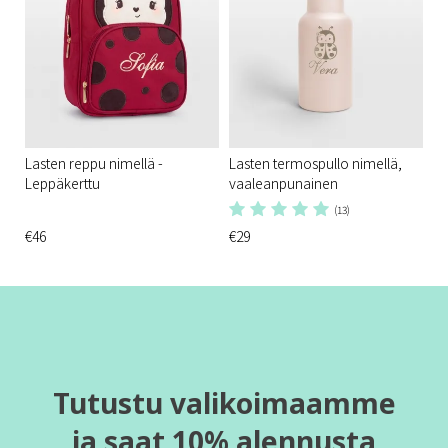
Lasten reppu nimellä -
Lasten termospullo nimellä,
Leppäkerttu
vaaleanpunainen
(13)
€46
€29
Tutustu valikoimaamme
ja saat 10% alennusta