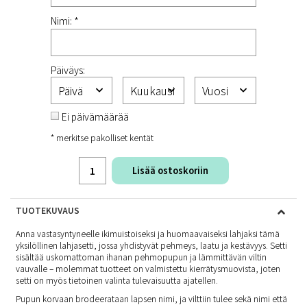
Nimi: *
Päiväys:
Ei päivämäärää
* merkitse pakolliset kentät
Lisää ostoskoriin
TUOTEKUVAUS
Anna vastasyntyneelle ikimuistoiseksi ja huomaavaiseksi lahjaksi tämä
yksilöllinen lahjasetti, jossa yhdistyvät pehmeys, laatu ja kestävyys. Setti
sisältää uskomattoman ihanan pehmopupun ja lämmittävän viltin
vauvalle – molemmat tuotteet on valmistettu kierrätysmuovista, joten
setti on myös tietoinen valinta tulevaisuutta ajatellen.
Pupun korvaan brodeerataan lapsen nimi, ja vilttiin tulee sekä nimi että