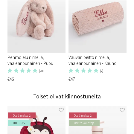
Pehmolelu nimellä,
Vauvan peitto nimellä,
vaaleanpunainen - Pupu
vaaleanpunainen - Kauno
(20)
(7)
€46
€47
Toiset olivat kiinnostuneita
Ota 3 maksa 2
Ota 3 maksa 2
UUTUUS!
Useita valintoja