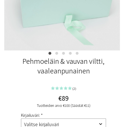
Pehmoeläin & vauvan viltti,
vaaleanpunainen
(2)
€89
Tuotteiden arvo €100 (Säästät €11)
Kirjailuväri: *