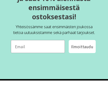
ensimmäisestä
ostoksestasi!
Yhteisössämme saat ensimmäisten joukossa
tietoa uutuuksistamme sekä parhaat tarjoukset.
Ilmoittaudu
ROFA DESIGN
ASIAKASPALVELU
📝
Kirjoita meille