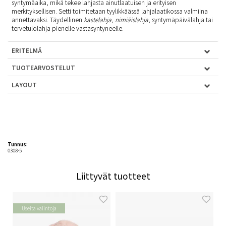
syntymäaika, mikä tekee lahjasta ainutlaatuisen ja erityisen
merkityksellisen. Setti toimitetaan tyylikkäässä lahjalaatikossa valmiina
annettavaksi. Täydellinen
kastelahja
,
nimiäislahja
, syntymäpäivälahja tai
tervetulolahja pienelle vastasyntyneelle.
ERITELMÄ
TUOTEARVOSTELUT
LAYOUT
Tunnus:
0308-5
Liittyvät tuotteet
Useita valintoja