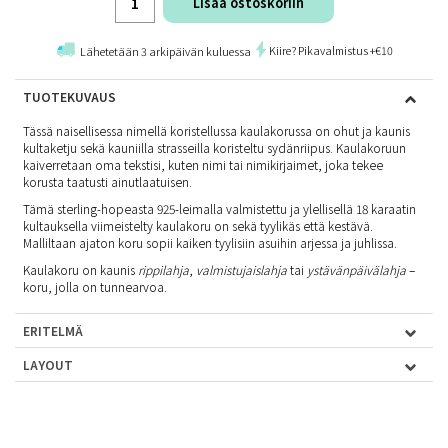
Lisää ostoskoriin
Kiire? Pikavalmistus +€10
Lähetetään 3 arkipäivän kuluessa
TUOTEKUVAUS
Tässä naisellisessa nimellä koristellussa kaulakorussa on ohut ja kaunis
kultaketju sekä kauniilla strasseilla koristeltu sydänriipus. Kaulakoruun
kaiverretaan oma tekstisi, kuten nimi tai nimikirjaimet, joka tekee
korusta taatusti ainutlaatuisen.
Tämä sterling-hopeasta 925-leimalla valmistettu ja ylellisellä 18 karaatin
kultauksella viimeistelty kaulakoru on sekä tyylikäs että kestävä.
Malliltaan ajaton koru sopii kaiken tyylisiin asuihin arjessa ja juhlissa.
Kaulakoru on kaunis
rippilahja
,
valmistujaislahja
tai
ystävänpäivälahja
–
koru, jolla on tunnearvoa.
ERITELMÄ
LAYOUT