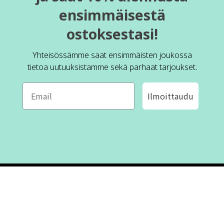
ensimmäisestä
ostoksestasi!
Yhteisössämme saat ensimmäisten joukossa
tietoa uutuuksistamme sekä parhaat tarjoukset.
Ilmoittaudu
ROFA DESIGN
ASIAKASPALVELU
📝
Kirjoita meille