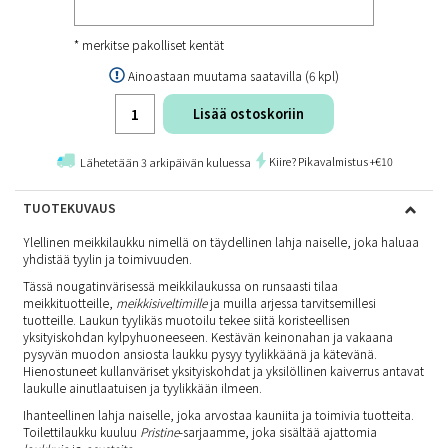
* merkitse pakolliset kentät
Ainoastaan muutama saatavilla (6 kpl)
Lisää ostoskoriin
Kiire? Pikavalmistus +€10
Lähetetään 3 arkipäivän kuluessa
TUOTEKUVAUS
Ylellinen meikkilaukku nimellä on täydellinen lahja naiselle, joka haluaa
yhdistää tyylin ja toimivuuden.
Tässä nougatinvärisessä meikkilaukussa on runsaasti tilaa
meikkituotteille,
meikkisiveltimille
ja muilla arjessa tarvitsemillesi
tuotteille. Laukun tyylikäs muotoilu tekee siitä koristeellisen
yksityiskohdan kylpyhuoneeseen. Kestävän keinonahan ja vakaana
pysyvän muodon ansiosta laukku pysyy tyylikkäänä ja kätevänä.
Hienostuneet kullanväriset yksityiskohdat ja yksilöllinen kaiverrus antavat
laukulle ainutlaatuisen ja tyylikkään ilmeen.
Ihanteellinen lahja naiselle, joka arvostaa kauniita ja toimivia tuotteita.
Toilettilaukku kuuluu
Pristine
-sarjaamme, joka sisältää ajattomia