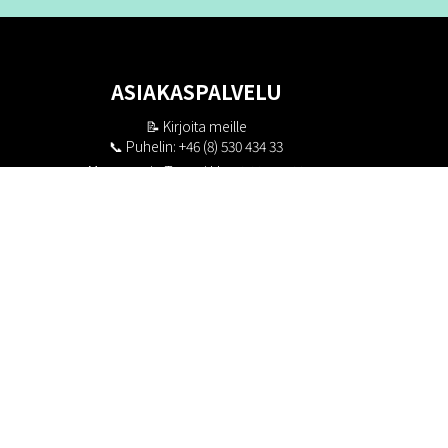
ASIAKASPALVELU
📝
Kirjoita meille
📞 Puhelin: +46 (8) 530 434 33
Maanantai - Torstai klo 10.00 - 17.00
Perjantai klo 10.00 - 16.00
Suljettu klo 13.00 - 14.00