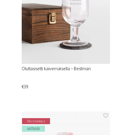
Olutlasisetti kaiverruksella – Bestman
€39
Ota 3 maksa 2
UUTUUS!