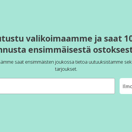
utustu valikoimaamme ja saat 1
nnusta ensimmäisestä ostoksest
sämme saat ensimmäisten joukossa tietoa uutuuksistamme sek
tarjoukset.
Ilm