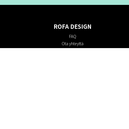
ROFA DESIGN
FAQ
Ota yhteyttä
Tietoa meistä
Ostoehdot
Palautuskäytäntö
Kestävyys
Evästekäytäntö
Tietosuojakäytäntö
Lahjakortit
Alennuskoodi
#RofaDesign
#yesrofadesign
Kilpailu