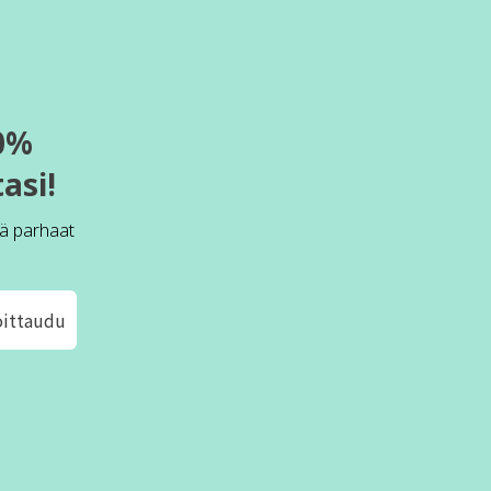
0%
asi!
ä parhaat
oittaudu