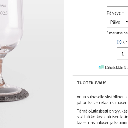
Päiväys: *
* merkitse pa
Ain
Lähetetään 3 
TUOTEKUVAUS
Anna sulhaselle yksilöllinen l
johon kaiverretaan sulhasen n
Tämä olutlasisetti on tyylikä
sisältää korkealaatuisen lasi
kivisen lasinalusen ja kauniin