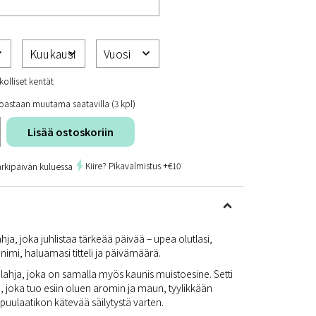
kolliset kentät
oastaan muutama saatavilla (3 kpl)
Lisää ostoskoriin
Kiire? Pikavalmistus +€10
arkipäivän kuluessa
ahja, joka juhlistaa tärkeää päivää – upea olutlasi,
imi, haluamasi titteli ja päivämäärä.
s lahja, joka on samalla myös kaunis muistoesine. Setti
n, joka tuo esiin oluen aromin ja maun, tyylikkään
 puulaatikon kätevää säilytystä varten.