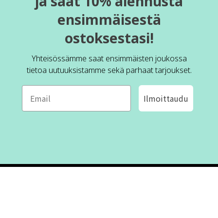
ja saat 10% alennusta
ensimmäisestä
ostoksestasi!
Yhteisössämme saat ensimmäisten joukossa
tietoa uutuuksistamme sekä parhaat tarjoukset.
Ilmoittaudu
ROFA DESIGN
ASIAKASPALVELU
📝
Kirjoita meille