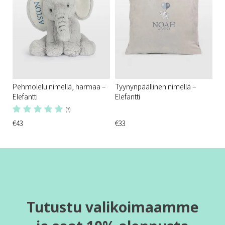
Pehmolelu nimellä, harmaa –
Tyynynpäällinen nimellä –
Elefantti
Elefantti
(7)
€43
€33
Tutustu valikoimaamme