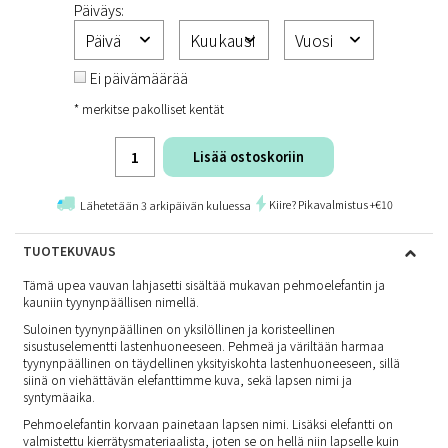
Päiväys:
Ei päivämäärää
* merkitse pakolliset kentät
Lisää ostoskoriin
Kiire? Pikavalmistus +€10
Lähetetään 3 arkipäivän kuluessa
TUOTEKUVAUS
Tämä upea vauvan lahjasetti sisältää mukavan pehmoelefantin ja
kauniin tyynynpäällisen nimellä.
Suloinen tyynynpäällinen on yksilöllinen ja koristeellinen
sisustuselementti lastenhuoneeseen. Pehmeä ja väriltään harmaa
tyynynpäällinen on täydellinen yksityiskohta lastenhuoneeseen, sillä
siinä on viehättävän elefanttimme kuva, sekä lapsen nimi ja
syntymäaika.
Pehmoelefantin korvaan painetaan lapsen nimi. Lisäksi elefantti on
valmistettu kierrätysmateriaalista, joten se on hellä niin lapselle kuin