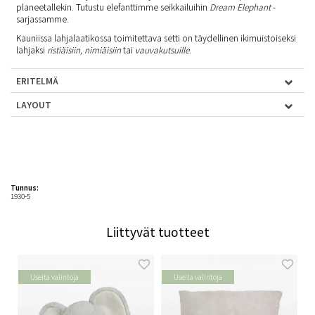
planeetallekin. Tutustu elefanttimme seikkailuihin
Dream Elephant
-
sarjassamme.
Kauniissa lahjalaatikossa toimitettava setti on täydellinen ikimuistoiseksi
lahjaksi
ristiäisiin
,
nimiäisiin
tai
vauvakutsuille
.
ERITELMÄ
LAYOUT
Tunnus:
1930-5
Liittyvät tuotteet
Useita valintoja
Useita valintoja