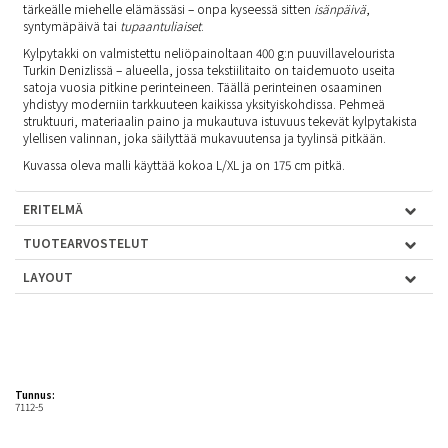
tärkeälle miehelle elämässäsi – onpa kyseessä sitten
isänpäivä
,
syntymäpäivä tai
tupaantuliaiset
.
Kylpytakki on valmistettu neliöpainoltaan 400 g:n puuvillavelourista
Turkin Denizlissä – alueella, jossa tekstiilitaito on taidemuoto useita
satoja vuosia pitkine perinteineen. Täällä perinteinen osaaminen
yhdistyy moderniin tarkkuuteen kaikissa yksityiskohdissa. Pehmeä
struktuuri, materiaalin paino ja mukautuva istuvuus tekevät kylpytakista
ylellisen valinnan, joka säilyttää mukavuutensa ja tyylinsä pitkään.
Kuvassa oleva malli käyttää kokoa L/XL ja on 175 cm pitkä.
ERITELMÄ
TUOTEARVOSTELUT
LAYOUT
Tunnus:
7112-5