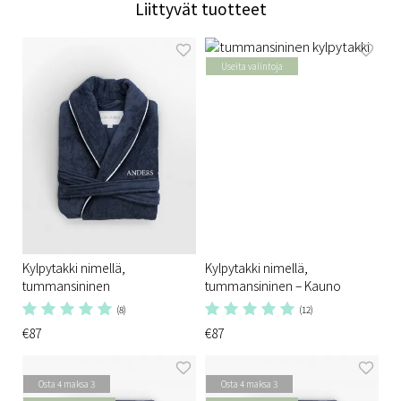
Liittyvät tuotteet
Useita valintoja
Kylpytakki nimellä,
Kylpytakki nimellä,
tummansininen
tummansininen – Kauno
(8)
(12)
€87
€87
Osta 4 maksa 3
Osta 4 maksa 3