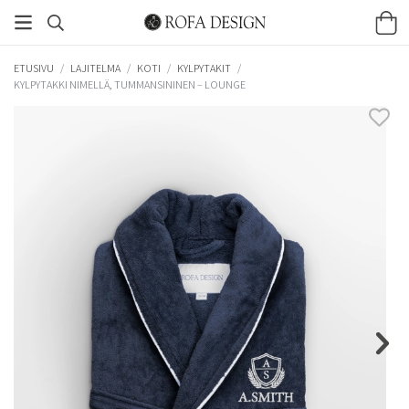
ETUSIVU
/
LAJITELMA
/
KOTI
/
KYLPYTAKIT
/
KYLPYTAKKI NIMELLÄ, TUMMANSININEN – LOUNGE