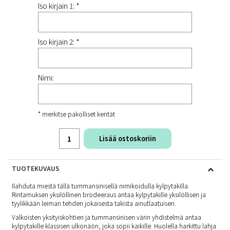
Iso kirjain 1: *
Iso kirjain 2: *
Nimi:
* merkitse pakolliset kentät
Lisää ostoskoriin
TUOTEKUVAUS
Ilahduta miestä tällä tummansinisellä nimikoidulla kylpytakilla.
Rintamuksen yksilöllinen brodeeraus antaa kylpytakille yksilöllisen ja
tyylikkään leiman tehden jokaisesta takista ainutlaatuisen.
Valkoisten yksityiskohtien ja tummansinisen värin yhdistelmä antaa
kylpytakille klassisen ulkonäön, joka sopii kaikille. Huolella harkittu lahja