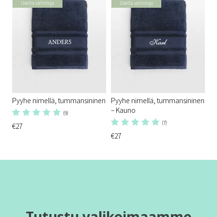
Useita valintoja
Useita valintoja
Pyyhe nimellä, tummansininen
Pyyhe nimellä, tummansininen
– Kauno
(9)
(7)
€27
€27
Tutustu valikoimaamme