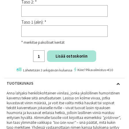
Taso 2: *
Taso 1 (alin): *
* merkitse pakolliset kentät
Lisää ostoskoriin
Kiire? Pikavalmistus +€10
Lähetetään 3 arkipäivän kuluessa
TUOTEKUVAUS
Anna lahjaksi henkilökohtainen viinilasi, jonka yksilöllinen humoristinen
kaiverrus tekee siitä ainutlaatuisen. Lasissa on kolme viivaa, jotka
kuvastavat viinin määrää, ja voit itse valita mitkä hauskat tai sopivat
tekstit kaiverretaan jokaiselle riville – viivat tuovat lasiin ripauksen
huumoria ja kuvaavat erilaisia hetkiä, jolloin lasillinen viiniä maistuu
erityisen hyvältä. Alimmalle tasolle voit kirjoittaa esimerkiksi
"girldinner"
,
kun taas ylimmälle vaikkapa
"too late now!"
– sinä päätät, mitä kukin
taso merkitsee. Yhdessä vastaanottajan nimen kanssa tuloksena syntyy