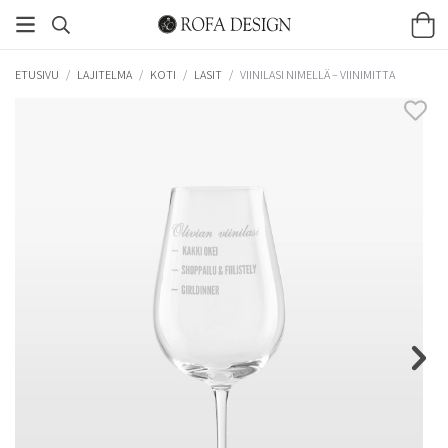
ETUSIVU
/
LAJITELMA
/
KOTI
/
LASIT
/
VIINILASI NIMELLÄ – VIINIMITTA