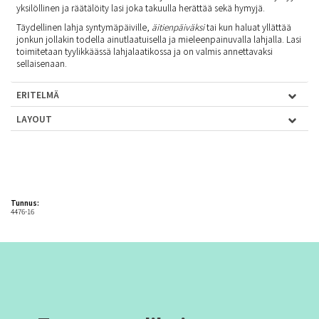
yksilöllinen ja räätälöity lasi joka takuulla herättää sekä hymyjä.
Täydellinen lahja syntymäpäiville,
äitienpäiväksi
tai kun haluat yllättää
jonkun jollakin todella ainutlaatuisella ja mieleenpainuvalla lahjalla. Lasi
toimitetaan tyylikkäässä lahjalaatikossa ja on valmis annettavaksi
sellaisenaan.
ERITELMÄ
LAYOUT
Tunnus:
4476-16