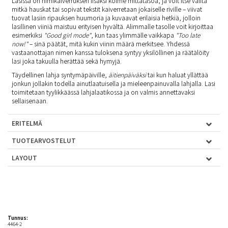
Lasissa on nimikaiverruksen lisäksi kolme mittatasoa, ja voit itse valita
mitkä hauskat tai sopivat tekstit kaiverretaan jokaiselle riville – viivat
tuovat lasiin ripauksen huumoria ja kuvaavat erilaisia hetkiä, jolloin
lasillinen viiniä maistuu erityisen hyvältä. Alimmalle tasolle voit kirjoittaa
esimerkiksi
"Good girl mode"
, kun taas ylimmälle vaikkapa
"Too late
now!"
– sinä päätät, mitä kukin viinin määrä merkitsee. Yhdessä
vastaanottajan nimen kanssa tuloksena syntyy yksilöllinen ja räätälöity
lasi joka takuulla herättää sekä hymyjä.
Täydellinen lahja syntymäpäiville,
äitienpäiväksi
tai kun haluat yllättää
jonkun jollakin todella ainutlaatuisella ja mieleenpainuvalla lahjalla. Lasi
toimitetaan tyylikkäässä lahjalaatikossa ja on valmis annettavaksi
sellaisenaan.
ERITELMÄ
TUOTEARVOSTELUT
LAYOUT
Tunnus:
4464-2