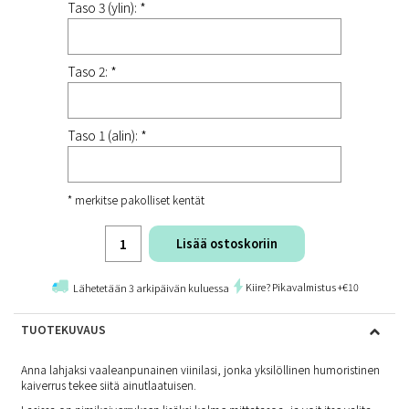
Taso 3 (ylin): *
Taso 2: *
Taso 1 (alin): *
* merkitse pakolliset kentät
Lisää ostoskoriin
Kiire? Pikavalmistus +€10
Lähetetään 3 arkipäivän kuluessa
TUOTEKUVAUS
Anna lahjaksi vaaleanpunainen viinilasi, jonka yksilöllinen humoristinen
kaiverrus tekee siitä ainutlaatuisen.