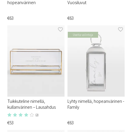
hopeanvärinen
Vuosiluvut
€63
€63
Useita valintoja
Tuikkuteline nimellä,
Lyhty nimellä, hopeanvärinen -
kullanvärinen – Lausahdus
Family
(2)
€53
€63