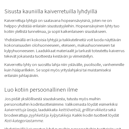
Sisusta kauniilla kaiverretuilla lyhdyillä
Kaiverrettuja lyhtyjä on saatavana hopeansävyisinä, joten ne on
helppo yhdistää erilaisiin sisustustyyleihin. Hopeansävyinen lyhty tuo
kotiin ylellistä tunnelmaa, ja sopii kaikenlaiseen sisustukseen.
Yhdistämällä eri kokoisia lyhtyjä ja tuikkutelineitä voit luoda näyttävän
kokonaisuuden olohuoneeseen, eteiseen, makuuhuoneeseen tai
kylpyhuoneeseen. Laadukkaat materiaalit ja tarkasti toteutettu kaiverrus
tekevät jokaisesta tuotteesta kestävän ja viimeistellyn.
Kaiverrettu lyhty on suosittu lahja niin ystävälle, puolisolle, vanhemmille
kuin hääparillekin. Se sopii myös yrityslahjaksi tai muistamiseksi
erilaisiin juhlapäiviin.
Luo kotiin persoonallinen ilme
Jos pidät yksilöllisestä sisustuksesta, tutustu myös muihin
personoituihin kodintuotteisiimme. Valikoimasta löydät esimerkiksi
kaiverrettuja laseja
, laadukkaita
keittiöveitsiä
,
grillitarvikkeita
sekä
brodeerattuja
pyyhkeitä
ja
kylpytakkeja
. Kaikki kodin tuotteet löydät
Koti-kategoriastamme
.
Yhdistämällä kaiverretun lyhdyn muihin personoituihin tuotteisiin voit