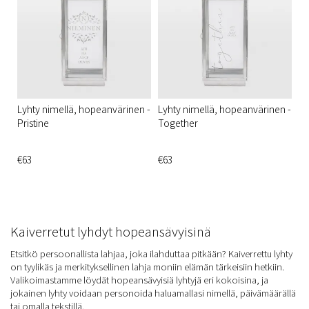
Lyhty nimellä, hopeanvärinen -
Lyhty nimellä, hopeanvärinen -
Pristine
Together
€63
€63
Kaiverretut lyhdyt hopeansävyisinä
Etsitkö persoonallista lahjaa, joka ilahduttaa pitkään? Kaiverrettu lyhty
on tyylikäs ja merkityksellinen lahja moniin elämän tärkeisiin hetkiin.
Valikoimastamme löydät hopeansävyisiä lyhtyjä eri kokoisina, ja
jokainen lyhty voidaan personoida haluamallasi nimellä, päivämäärällä
tai omalla tekstillä.