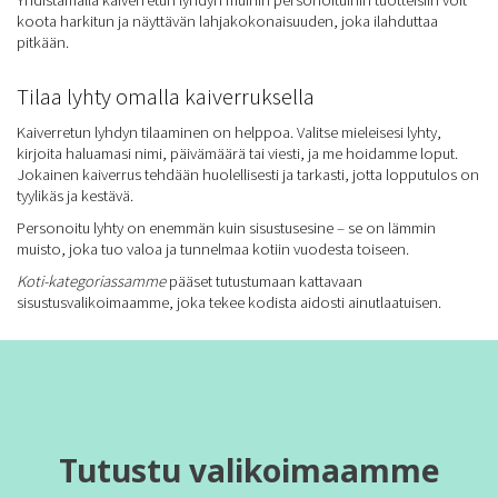
koota harkitun ja näyttävän lahjakokonaisuuden, joka ilahduttaa
pitkään.
Tilaa lyhty omalla kaiverruksella
Kaiverretun lyhdyn tilaaminen on helppoa. Valitse mieleisesi lyhty,
kirjoita haluamasi nimi, päivämäärä tai viesti, ja me hoidamme loput.
Jokainen kaiverrus tehdään huolellisesti ja tarkasti, jotta lopputulos on
tyylikäs ja kestävä.
Personoitu lyhty on enemmän kuin sisustusesine – se on lämmin
muisto, joka tuo valoa ja tunnelmaa kotiin vuodesta toiseen.
Koti-kategoriassamme
pääset tutustumaan kattavaan
sisustusvalikoimaamme, joka tekee kodista aidosti ainutlaatuisen.
Tutustu valikoimaamme