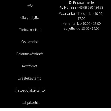
📝
Kirjoita meille
FAQ
📞 Puhelin: +46 (8) 530 434 33
Maanantai - Torstai klo 10.00 -
Ota yhteyttä
17.00
Perjantai klo 10.00 - 16.00
Suljettu klo 13.00 - 14.00
Tietoa meistä
Ostoehdot
Palautuskäytäntö
Kestävyys
Evästekäytäntö
Tietosuojakäytäntö
Lahjakortit