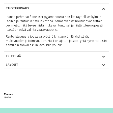
TUOTEKUVAUS
Ihanan pehmeät flanelliset pyjamahousut naisille, täydelliset kylmiin
iltoihin ja rentoihin hetkiin kotona. Kermanväriset housut ovat erittäin
pehmeät, mikä tekee niistä mukavan tuntuiset ja niistä tulee nopeasti
itsestään selvä valinta vaatekaappiisi.
Rento istuvuus ja joustava vyötärö kiristysnyörillä yhdistävät
mukavuuden ja toimivuuden. Malli on ajaton ja sopii yhtä hyvin kotoisiin
aamuihin sohvalla kuin levollisiin yöuniin.
ERITELMÄ
LAYOUT
Tunnus:
4807-2