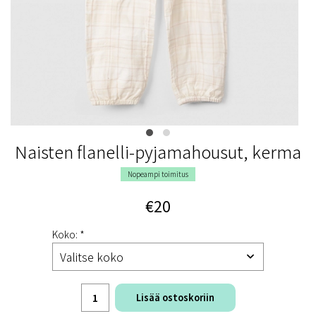
Naisten flanelli-pyjamahousut, kerma
Nopeampi toimitus
€20
Koko: *
Lisää ostoskoriin