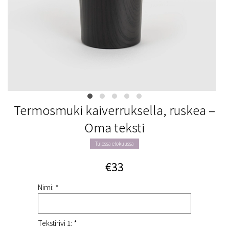
Termosmuki kaiverruksella, ruskea –
Oma teksti
Tulossa elokuussa
€33
Nimi: *
Tekstirivi 1: *