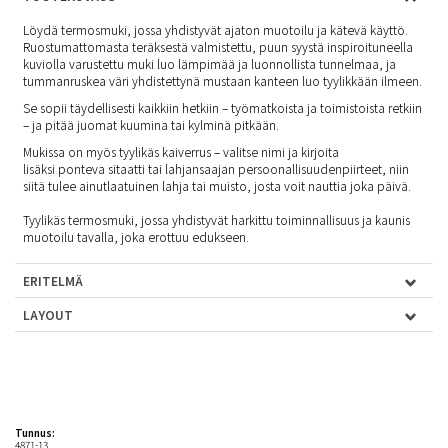
Löydä termosmuki, jossa yhdistyvät ajaton muotoilu ja kätevä käyttö.
Ruostumattomasta teräksestä valmistettu, puun syystä inspiroituneella
kuviolla varustettu muki luo lämpimää ja luonnollista tunnelmaa, ja
tummanruskea väri yhdistettynä mustaan kanteen luo tyylikkään ilmeen.
Se sopii täydellisesti kaikkiin hetkiin – työmatkoista ja toimistoista retkiin
– ja pitää juomat kuumina tai kylminä pitkään.
Mukissa on myös tyylikäs kaiverrus – valitse nimi ja kirjoita
lisäksi ponteva sitaatti tai lahjansaajan persoonallisuudenpiirteet, niin
siitä tulee ainutlaatuinen lahja tai muisto, josta voit nauttia joka päivä.
Tyylikäs termosmuki, jossa yhdistyvät harkittu toiminnallisuus ja kaunis
muotoilu tavalla, joka erottuu edukseen.
ERITELMÄ
LAYOUT
Tunnus:
4871-13