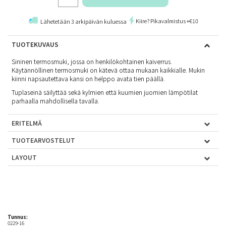
Kiire? Pikavalmistus +€10
Lähetetään 3 arkipäivän kuluessa
TUOTEKUVAUS
Sininen termosmuki, jossa on henkilökohtainen kaiverrus.
Käytännöllinen termosmuki on kätevä ottaa mukaan kaikkialle. Mukin
kiinni napsautettava kansi on helppo avata tien päällä.
Tuplaseinä säilyttää sekä kylmien että kuumien juomien lämpötilat
parhaalla mahdollisella tavalla.
ERITELMÄ
TUOTEARVOSTELUT
LAYOUT
Tunnus:
0229-16