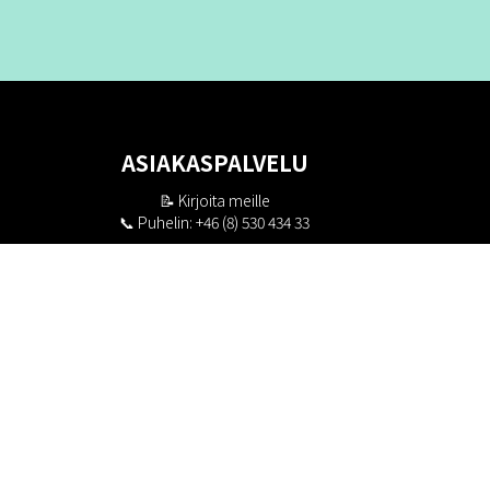
ASIAKASPALVELU
📝
Kirjoita meille
📞 Puhelin: +46 (8) 530 434 33
Maanantai - Torstai klo 10.00 - 17.00
Perjantai klo 10.00 - 16.00
Suljettu klo 13.00 - 14.00