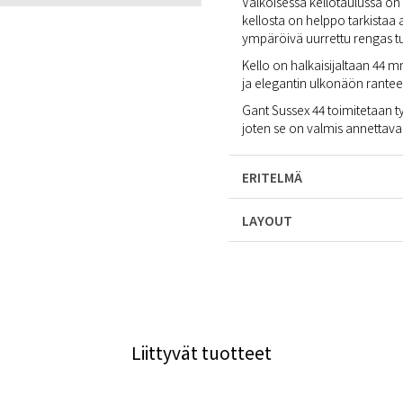
Valkoisessa kellotaulussa on 
kellosta on helppo tarkistaa a
ympäröivä uurrettu rengas tuo
Kello on halkaisijaltaan 44 
ja elegantin ulkonäön rantees
Gant Sussex 44 toimitetaan t
joten se on valmis annettavaks
ERITELMÄ
LAYOUT
Liittyvät tuotteet