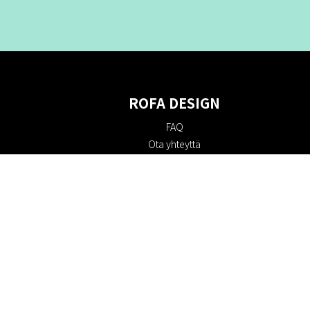
ROFA DESIGN
FAQ
Ota yhteyttä
Tietoa meistä
Ostoehdot
Palautuskäytäntö
Kestävyys
Evästekäytäntö
Tietosuojakäytäntö
Lahjakortit
Alennuskoodi
#RofaDesign