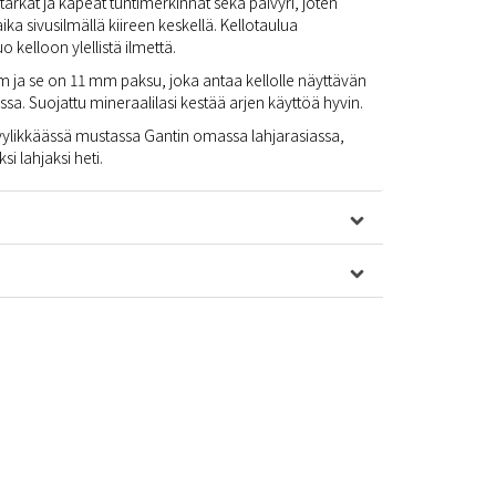
tarkat ja kapeat tuntimerkinnät sekä päivyri, joten
ika sivusilmällä kiireen keskellä. Kellotaulua
 kelloon ylellistä ilmettä.
mm ja se on 11 mm paksu, joka antaa kellolle näyttävän
sa. Suojattu mineraalilasi kestää arjen käyttöä hyvin.
yylikkäässä mustassa Gantin omassa lahjarasiassa,
i lahjaksi heti.