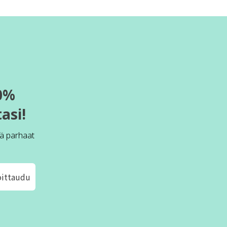
0%
asi!
ä parhaat
oittaudu