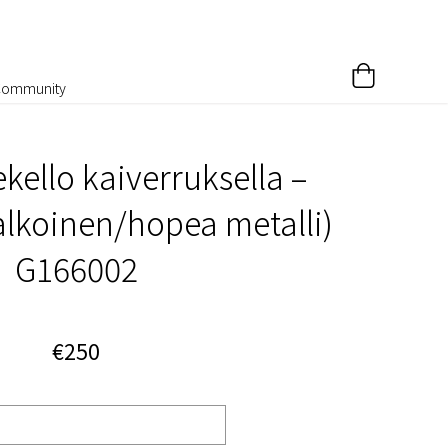
Community
kello kaiverruksella –
alkoinen/hopea metalli)
G166002
€250