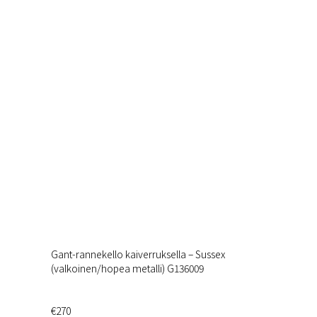
Gant-rannekello kaiverruksella – Sussex
(valkoinen/hopea metalli) G136009
€270