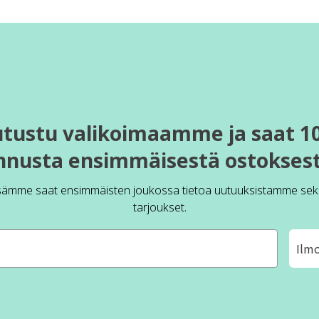
utustu valikoimaamme ja saat 1
nnusta ensimmäisestä ostoksest
sämme saat ensimmäisten joukossa tietoa uutuuksistamme sek
tarjoukset.
Ilm