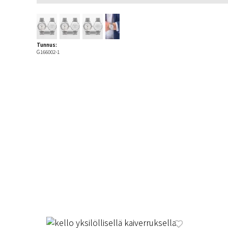
Tunnus:
G166002-1