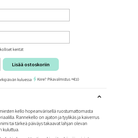
kolliset kentät
Lisää ostoskoriin
Kiire? Pikavalmistus +€10
arkipäivän kuluessa
 miesten kello hopeanvärisellä ruostumattomasta
iaalilla. Rannekello on ajaton ja tyylikäs ja kaiverrus
– nimi tai tärkeä päiväys takaavat lahjan olevan
n kuluttua.