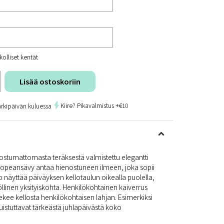
kolliset kentät
Lisää ostoskoriin
Kiire? Pikavalmistus +€10
arkipäivän kuluessa
ostumattomasta teräksestä valmistettu elegantti
hopeansävy antaa hienostuneen ilmeen, joka sopii
lo näyttää päiväyksen kellotaulun oikealla puolella,
llinen yksityiskohta. Henkilökohtainen kaiverrus
 tekee kellosta henkilökohtaisen lahjan. Esimerkiksi
uistuttavat tärkeästä juhlapäivästä koko