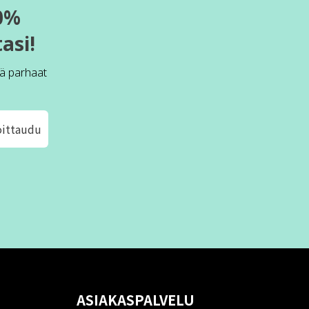
0%
asi!
ä parhaat
oittaudu
ASIAKASPALVELU