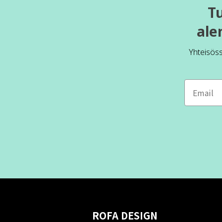
T
ale
Yhteisös
ROFA DESIGN