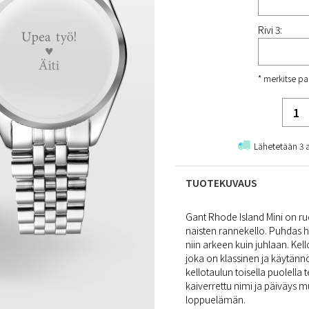
Rivi 3:
* merkitse pa
Lähetetään 3 
TUOTEKUVAUS
Gant Rhode Island Mini on ru
naisten rannekello. Puhdas 
niin arkeen kuin juhlaan. Kel
joka on klassinen ja käytännö
kellotaulun toisella puolella
kaiverrettu nimi ja päiväys m
loppuelämän.