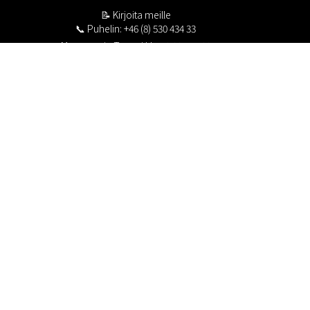
📝
Kirjoita meille
📞 Puhelin: +46 (8) 530 434 33
Maanantai - Torstai klo 10.00 - 17.00
Perjantai klo 10.00 - 16.00
Suljettu klo 13.00 - 14.00