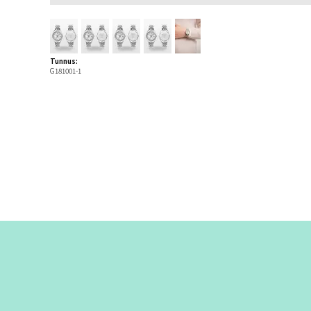
Tunnus:
G181001-1