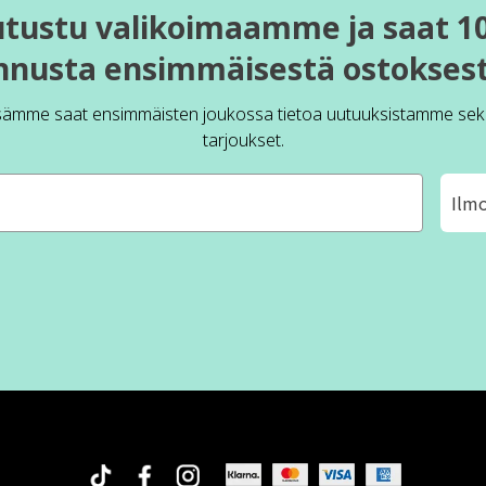
utustu valikoimaamme ja saat 1
nnusta ensimmäisestä ostoksest
sämme saat ensimmäisten joukossa tietoa uutuuksistamme sek
tarjoukset.
Ilm