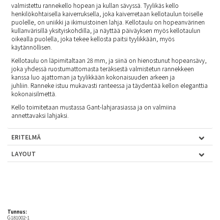
valmistettu rannekello hopean ja kullan sävyssä. Tyylikäs kello
henkilökohtaisella kaiverruksella, joka kaiverretaan kellotaulun toiselle
puolelle, on uniikki ja ikimuistoinen lahja. Kellotaulu on hopeanvärinen
kullanvärisillä yksityiskohdilla, ja näyttää päiväyksen myös kellotaulun
oikealla puolella, joka tekee kellosta paitsi tyylikkään, myös
käytännöllisen.
Kellotaulu on läpimitaltaan 28 mm, ja siinä on hienostunut hopeansävy,
joka yhdessä ruostumattomasta teräksestä valmistetun rannekkeen
kanssa luo ajattoman ja tyylikkään kokonaisuuden arkeen ja
juhliin. Ranneke istuu mukavasti ranteessa ja täydentää kellon eleganttia
kokonaisilmettä.
Kello toimitetaan mustassa Gant-lahjarasiassa ja on valmiina
annettavaksi lahjaksi.
ERITELMÄ
LAYOUT
Tunnus:
G181002-1