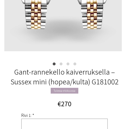
Gant-rannekello kaiverruksella –
Sussex mini (hopea/kulta) G181002
Tulossa elokuussa
€270
Rivi 1: *