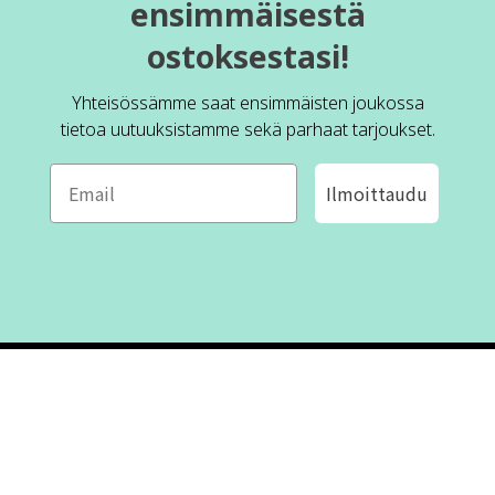
ensimmäisestä
ostoksestasi!
Yhteisössämme saat ensimmäisten joukossa
tietoa uutuuksistamme sekä parhaat tarjoukset.
Ilmoittaudu
ROFA DESIGN
ASIAKASPALVELU
📝
Kirjoita meille
FAQ
📞 Puhelin: +46 (8) 530 434 33