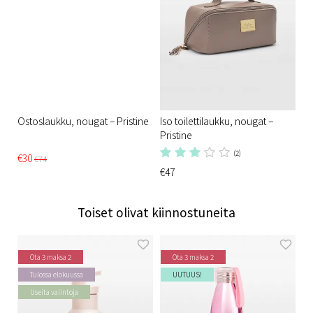
Ostoslaukku, nougat – Pristine​
Iso toilettilaukku, nougat –
Pristine
(2)
€30
€74
€47
Toiset olivat kiinnostuneita
Ota 3 maksa 2
Ota 3 maksa 2
Tulossa elokuussa
UUTUUS!
Useita valintoja