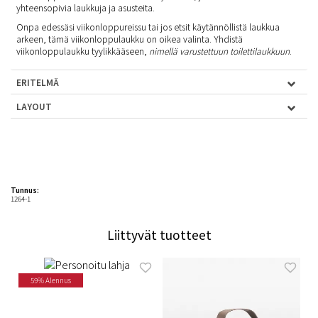
yhteensopivia laukkuja ja asusteita.
Onpa edessäsi viikonloppureissu tai jos etsit käytännöllistä laukkua
arkeen, tämä viikonloppulaukku on oikea valinta. Yhdistä
viikonloppulaukku tyylikkääseen,
nimellä varustettuun toilettilaukkuun
.
ERITELMÄ
LAYOUT
Tunnus:
1264-1
Liittyvät tuotteet
59% Alennus