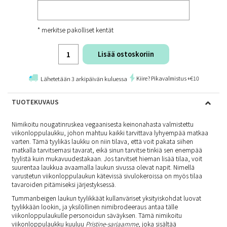
* merkitse pakolliset kentät
Lisää ostoskoriin
Kiire? Pikavalmistus +€10
Lähetetään 3 arkipäivän kuluessa
TUOTEKUVAUS
Nimikoitu nougatinruskea vegaanisesta keinonahasta valmistettu
viikonloppulaukku, johon mahtuu kaikki tarvittava lyhyempää matkaa
varten. Tämä tyylikäs laukku on niin tilava, että voit pakata siihen
matkalla tarvitsemasi tavarat, eikä sinun tarvitse tinkiä sen enempää
tyylistä kuin mukavuudestakaan. Jos tarvitset hieman lisää tilaa, voit
suurentaa laukkua avaamalla laukun sivussa olevat napit. Nimellä
varustetun viikonloppulaukun kätevissä sivulokeroissa on myös tilaa
tavaroiden pitämiseksi järjestyksessä.
Tummanbeigen laukun tyylikkäät kullanväriset yksityiskohdat luovat
tyylikkään lookin, ja yksilöllinen nimibrodeeraus antaa tälle
viikonloppulaukulle personoidun säväyksen. Tämä nimikoitu
viikonloppulaukku kuuluu
Pristine-sarjaamme
, joka sisältää