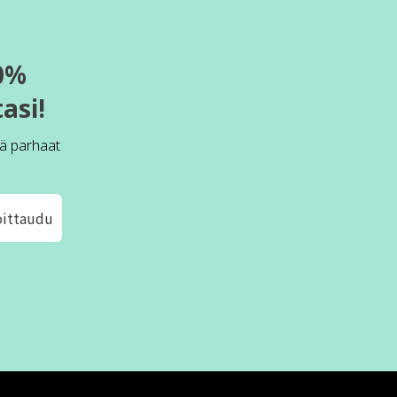
0%
asi!
ä parhaat
oittaudu