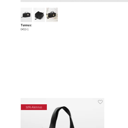
Tunnus:
0453-1
50% Alennus