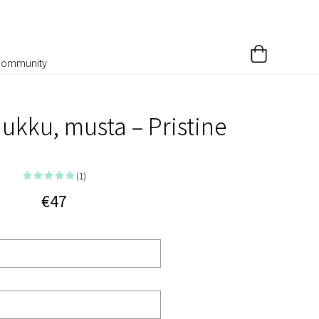
Community
laukku, musta – Pristine
(1)
€47