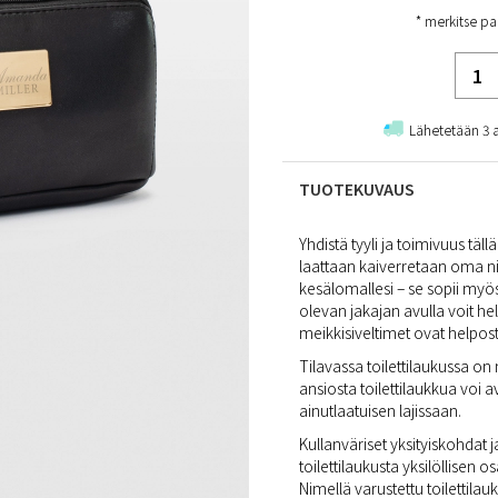
* merkitse pa
Lähetetään 3 
TUOTEKUVAUS
Yhdistä tyyli ja toimivuus täll
laattaan kaiverretaan oma nimi
kesälomallesi – se sopii myös
olevan jakajan avulla voit help
meikkisiveltimet ovat helposti
Tilavassa toilettilaukussa o
ansiosta toilettilaukkua voi a
ainutlaatuisen lajissaan.
Kullanväriset yksityiskohdat j
toilettilaukusta yksilöllisen 
Nimellä varustettu toilettila