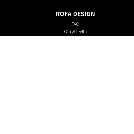
ROFA DESIGN
FAQ
Ota yhteyttä
Tietoa meistä
Ostoehdot
Palautuskäytäntö
Kestävyys
Evästekäytäntö
Tietosuojakäytäntö
Lahjakortit
Alennuskoodi
#RofaDesign
#yesrofadesign
Kilpailu