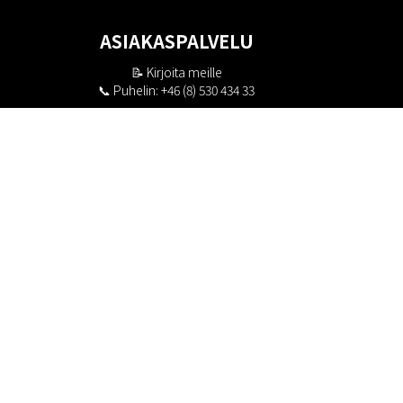
ASIAKASPALVELU
📝
Kirjoita meille
📞 Puhelin: +46 (8) 530 434 33
Maanantai - Torstai klo 10.00 - 17.00
Perjantai klo 10.00 - 16.00
Suljettu klo 13.00 - 14.00