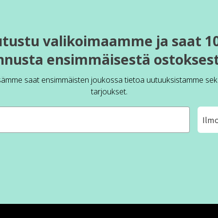
utustu valikoimaamme ja saat 1
nnusta ensimmäisestä ostoksest
sämme saat ensimmäisten joukossa tietoa uutuuksistamme sek
tarjoukset.
Ilm