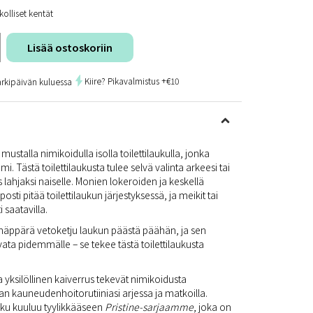
kolliset kentät
Lisää ostoskoriin
Kiire? Pikavalmistus +€10
arkipäivän kuluessa
ä mustalla nimikoidulla isolla toilettilaukulla, jonka
. Tästä toilettilaukusta tulee selvä valinta arkeesi tai
 lahjaksi naiselle. Monien lokeroiden ja keskellä
osti pitää toilettilaukun järjestyksessä, ja meikit tai
 saatavilla.
n näppärä vetoketju laukun päästä päähän, ja sen
vata pidemmälle – se tekee tästä toilettilaukusta
a yksilöllinen kaiverrus tekevät nimikoidusta
osan kauneudenhoitorutiiniasi arjessa ja matkoilla.
ukku kuuluu tyylikkääseen
Pristine-sarjaamme
, joka on