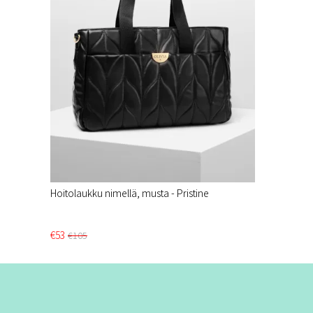
Hoitolaukku nimellä, musta - Pristine​
€53
€105