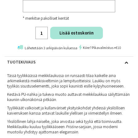
* merkitse pakolliset kentät
Lisää ostoskoriin
Kiire? Pikavalmistus +€10
Lähetetään 3 arkipäivän kuluessa
TUOTEKUVAUS
Tässä tyylikkäässä meikkilaukussa on runsaasti tilaa kaikelle aina
arkimeikeistä meikkisiveltimiin ja lempituotteisiisi. Laukku on myös
tyylikäs sisustuselementti, joka sopii kauniisti esille kylpyhuoneeseen.
Kestävä PU-nahka ja tukeva muoto auttavat meikkilaukkua säilyttämään
kauniin ulkonäkönsä pitkään.
Tyylikkäät valkoiset ja kullanväriset yksityiskohdat yhdessä yksilöllisen
kaiverruksen kanssa antavat laukulle ylellisen ja viimeistellyn ilmeen.
Yksilöllinen lahja naiselle, joka arvostaa sekä tyyliä että toimivuutta.
Meikkilaukku kuuluu tyylikkääseen
Pristine
-sarjaan, jossa moderni
muotoilu yhdistyy ajattomaan eleganssiin.