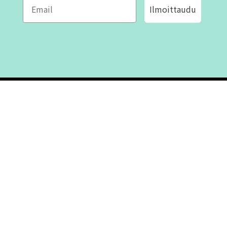
Ilmoittaudu
ROFA DESIGN
ASIAKASPALVELU
📝
Kirjoita meille
FAQ
📞 Puhelin: +46 (8) 530 434 33
Maanantai - Torstai klo 10.00 -
Ota yhteyttä
17.00
Perjantai klo 10.00 - 16.00
Suljettu klo 13.00 - 14.00
Tietoa meistä
Ostoehdot