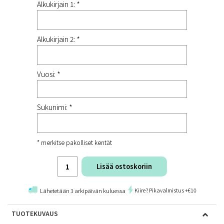
Alkukirjain 1: *
Alkukirjain 2: *
Vuosi: *
Sukunimi: *
* merkitse pakolliset kentät
Lisää ostoskoriin
Kiire? Pikavalmistus +€10
Lähetetään 3 arkipäivän kuluessa
TUOTEKUVAUS