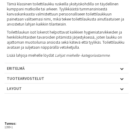
Tämä klassinen toilettilaukku ruskeilla yksityiskohdilla on täydellinen
kumppani matkoille tai arkeen. Tyylikkäästä tummansinisestä
kanvaskankaasta valmistettuun persoonalliseen toilettilaukkuun
painetaan valitsemasi nimi, mikä tekee toilettilaukusta ainutlaatuisen ja
arvostetun lahjan kaikkiin tilanteisiin.
Toilettilaukun isot lokerot helpottavat kaikkien hygieniatarvikkeiden ja
henkilökohtaisten tavaroiden pitämistä järjestyksessä, joten laukku on
ajattoman muotoilunsa ansiosta sekä kätevä että tyylikäs. Toilettilaukku
avataan ja suljetaan näppärällä vetoketjulla.
Lisää lahjoja miehelle löydät
Lahjat miehelle -kategoriastamme
.
ERITELMÄ
TUOTEARVOSTELUT
LAYOUT
Tunnus:
1399-1