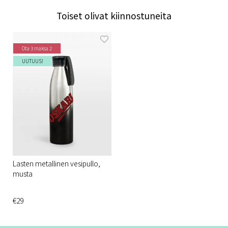
Toiset olivat kiinnostuneita
Ota 3 maksa 2
UUTUUS!
Lasten metallinen vesipullo,
musta
€29