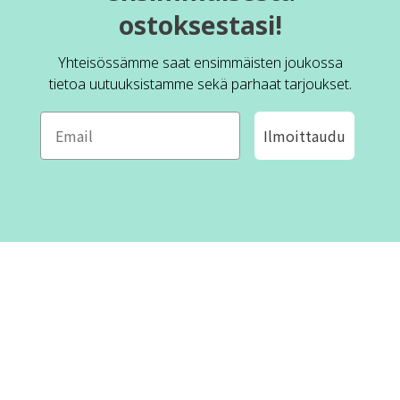
ostoksestasi!
Yhteisössämme saat ensimmäisten joukossa
tietoa uutuuksistamme sekä parhaat tarjoukset.
Ilmoittaudu
ROFA DESIGN
ASIAKASPALVELU
📝
Kirjoita meille
FAQ
📞 Puhelin: +46 (8) 530 434 33
Maanantai - Torstai klo 10.00 -