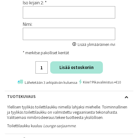
Iso krjain 2: *
Nimi:
Lisää ylimääräinen rivi
* merkitse pakolliset kentät
Lisää ostoskoriin
Kiire? Pikavalmistus +€10
Lähetetään 3 arkipäivän kuluessa
TUOTEKUVAUS
Ylellisen tyylikäs toilettilaukku nimellä lahjaksi miehelle. Toiminnallinen
ja tyylikäs toilettilaukku on valmistettu vegaanisesta tekonahasta.
Valitsemasi nimibrodeeraus tekee tuotteesta yksilöllisen.
Toilettilaukku kuuluu
Lounge-sarjaamme
.