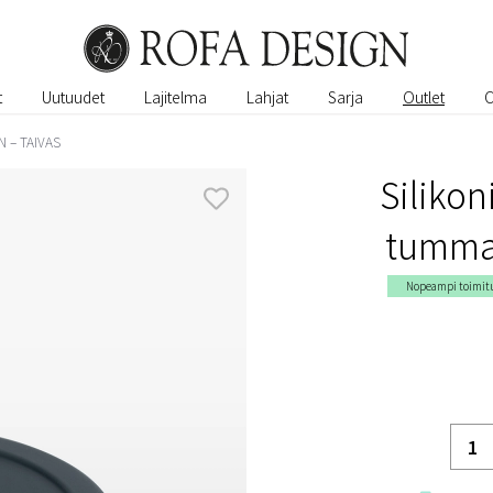
t
Uutuudet
Lajitelma
Lahjat
Sarja
Outlet
 – TAIVAS
Silikon
tumman
Nopeampi toimit