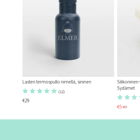
Lasten termospullo nimellä, sininen
Silikoninen
Sydämet
(12)
€29
€5
€9