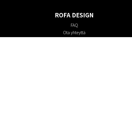
ROFA DESIGN
FAQ
Ota yhteyttä
Tietoa meistä
Ostoehdot
Palautuskäytäntö
Kestävyys
Evästekäytäntö
Tietosuojakäytäntö
Lahjakortit
Alennuskoodi
#RofaDesign
#yesrofadesign
Kilpailu