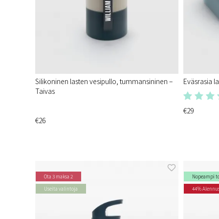
Silikoninen lasten vesipullo, tummansininen –
Eväsrasia l
Taivas
€29
€26
Ota 3 maksa 2
Nopeampi t
Useita valintoja
44% Alennu