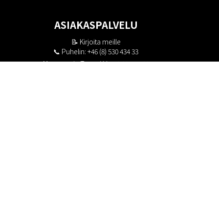
ASIAKASPALVELU
📝
Kirjoita meille
📞 Puhelin: +46 (8) 530 434 33
Maanantai - Torstai klo 10.00 - 17.00
Perjantai klo 10.00 - 16.00
Suljettu klo 13.00 - 14.00