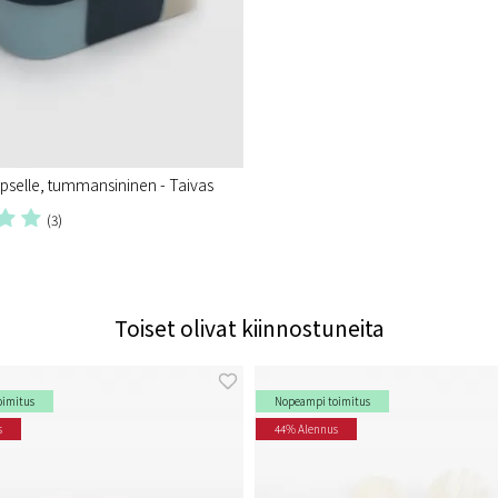
apselle, tummansininen - Taivas
(3)
Toiset olivat kiinnostuneita
oimitus
Nopeampi toimitus
s
44% Alennus