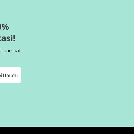
0%
asi!
ä parhaat
oittaudu