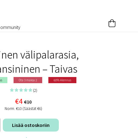
Community
inen välipalarasia,
sininen – Taivas
us
Ota 3 maksa 2
60% Alennus
(2)
€4
€10
Norm. €10 (Säästät €6)
Lisää ostoskoriin