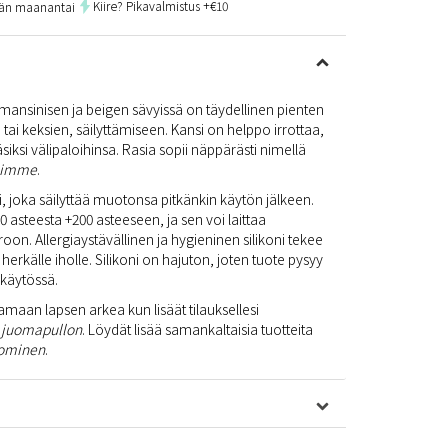
Kiire? Pikavalmistus +€10
än maanantai
mmansinisen ja beigen sävyissä on täydellinen pienten
tai keksien, säilyttämiseen. Kansi on helppo irrottaa,
siksi välipaloihinsa. Rasia sopii näppärästi nimellä
ihimme
.
i, joka säilyttää muotonsa pitkänkin käytön jälkeen.
0 asteesta +200 asteeseen, ja sen voi laittaa
on. Allergiaystävällinen ja hygieninen silikoni tekee
herkälle iholle. Silikoni on hajuton, joten tuote pysyy
 käytössä.
tamaan lapsen arkea kun lisäät tilauksellesi
a
juomapullon
. Löydät lisää samankaltaisia tuotteita
ominen
.