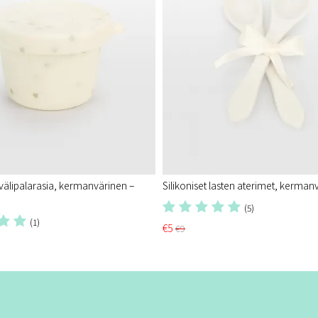
 välipalarasia, kermanvärinen –
Silikoniset lasten aterimet, kerman
(5)
(1)
€5
€9