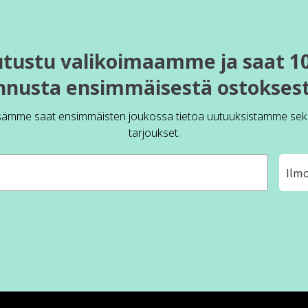
utustu valikoimaamme ja saat 1
nnusta ensimmäisestä ostoksest
sämme saat ensimmäisten joukossa tietoa uutuuksistamme sek
tarjoukset.
Ilm