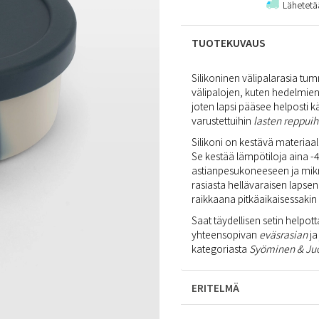
Lähetetä
TUOTEKUVAUS
Silikoninen välipalarasia tu
välipalojen, kuten hedelmien 
joten lapsi pääsee helposti kä
varustettuihin
lasten reppu
Silikoni on kestävä materiaal
Se kestää lämpötiloja aina -4
astianpesukoneeseen ja mikro
rasiasta hellävaraisen lapsen 
raikkaana pitkäaikaisessakin
Saat täydellisen setin helpot
yhteensopivan
eväsrasian
j
kategoriasta
Syöminen & Ju
ERITELMÄ