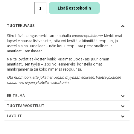
Lisää ostoskoriin
TUOTEKUVAUS
Siirrettävät kangasmerkit tarranauhalla
koulureppuihimme
. Merkit ovat
lapselle hauska lisävaruste, joita voi kerätä ja kiinnittää reppuun, ja
asetella aina uudelleen – näin koulureppu saa persoonallisen ja
ainutlaatuisen ilmeen.
Meiltä löydät aakkosten kaikki kirjaimet luodaksesi juuri oman
ainutlaatuisen tyylisi – lapsi voi esimerkiksi koristella omat
nimikirjaimensa tai koko nimensä reppuunsa.
Ota huomioon, että jokainen kirjain myydään erikseen. V
alitse jokainen
haluamasi kirjain yksitellen ostoskoriin.
ERITELMÄ
TUOTEARVOSTELUT
LAYOUT