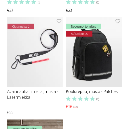
(1)
(1)
€27
€23
Ota 3 maksa 2
Nopeampi toimitus
59% Alennus
Avainnauha nimellä, musta -
Koulureppu, musta - Patches
Lasermiekka
(2)
€16
€39
€22
Nopeampi toimitus