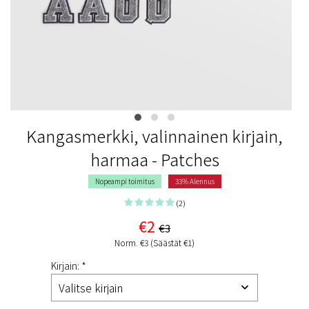
Kangasmerkki, valinnainen kirjain,
harmaa - Patches
Nopeampi toimitus
33% Alennus
(2)
€2
€3
Norm. €3 (Säästät €1)
Kirjain: *