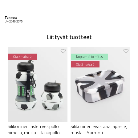
Tunnus:
BP-2046-2075
Liittyvät tuotteet
Ota 3 maksa 2
Nopeampi toimitus
Ota 3 maksa 2
Silikoninen lasten vesipullo
Silikoninen eväsrasia lapselle,
nimellä, musta – Jalkapallo
musta – Marmori