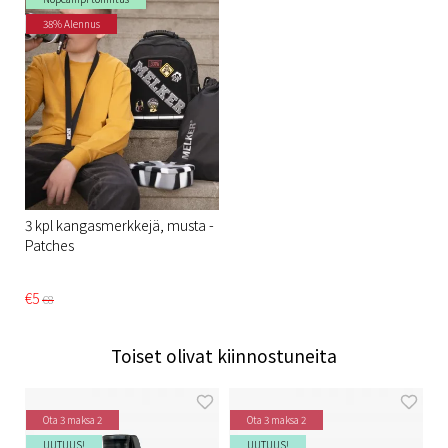
38% Alennus
3 kpl kangasmerkkejä, musta -
Patches
€5
€8
Toiset olivat kiinnostuneita
Ota 3 maksa 2
Ota 3 maksa 2
UUTUUS!
UUTUUS!