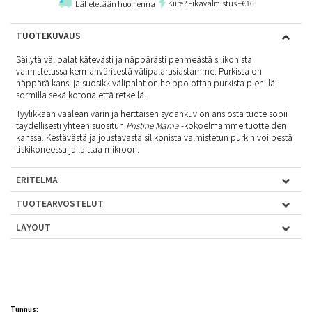
Kiire? Pikavalmistus +€10
Lähetetään huomenna
TUOTEKUVAUS
Säilytä välipalat kätevästi ja näppärästi pehmeästä silikonista
valmistetussa kermanvärisestä välipalarasiastamme. Purkissa on
näppärä kansi ja suosikkivälipalat on helppo ottaa purkista pienillä
sormilla sekä kotona että retkellä.
Tyylikkään vaalean värin ja herttaisen sydänkuvion ansiosta tuote sopii
täydellisesti yhteen suositun
Pristine Mama
-kokoelmamme tuotteiden
kanssa. Kestävästä ja joustavasta silikonista valmistetun purkin voi pestä
tiskikoneessa ja laittaa mikroon.
ERITELMÄ
TUOTEARVOSTELUT
LAYOUT
Tunnus: