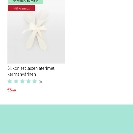
Nopeampi toimitus
44% Alennus
Silikoniset lasten aterimet,
kermanvärinen
(5)
€5
€9