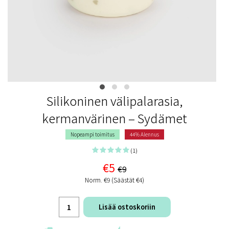
Silikoninen välipalarasia,
kermanvärinen – Sydämet
Nopeampi toimitus
44% Alennus
(1)
€5
€9
Norm. €9 (Säästät €4)
Lisää ostoskoriin