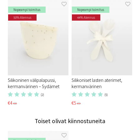
Nopeampi toimitus
Nopeampi toimitus
50% Alennus
44% Alennus
Silikoninen välipalapussi,
Silikoniset lasten aterimet,
kermanvärinen – Sydämet
kermanvärinen
(2)
(5)
€4
€5
€8
€9
Toiset olivat kiinnostuneita