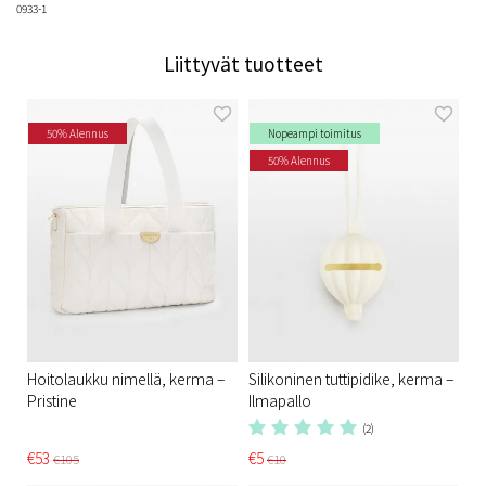
0933-1
Liittyvät tuotteet
50% Alennus
Nopeampi toimitus
50% Alennus
Hoitolaukku nimellä, kerma –
Silikoninen tuttipidike, kerma –
Pristine
Ilmapallo
(2)
€53
€5
€105
€10