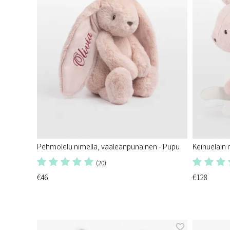
Pehmolelu nimellä, vaaleanpunainen - Pupu
Keinueläin 
(20)
€46
€128