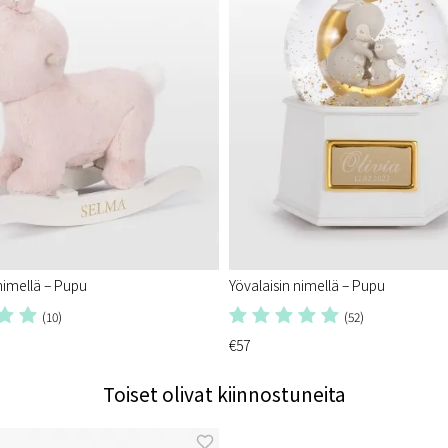
nimellä – Pupu
Yövalaisin nimellä – Pupu
(10)
(52)
€57
Toiset olivat kiinnostuneita