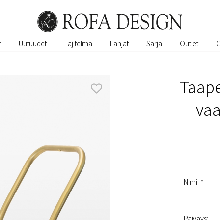
t
Uutuudet
Lajitelma
Lahjat
Sarja
Outlet
Taape
va
Nimi: *
Päiväys: