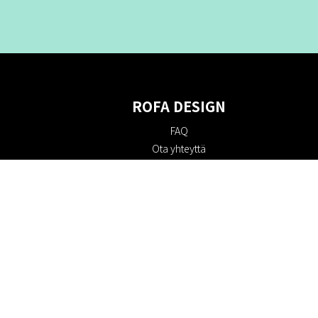
ROFA DESIGN
FAQ
Ota yhteyttä
Tietoa meistä
Ostoehdot
Palautuskäytäntö
Kestävyys
Evästekäytäntö
Tietosuojakäytäntö
Lahjakortit
Alennuskoodi
#RofaDesign