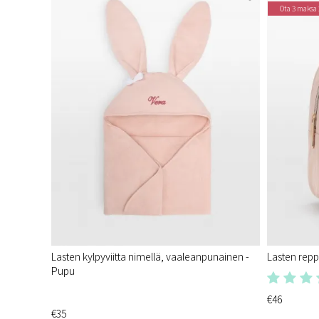
Ota 3 maksa 
Lasten kylpyviitta nimellä, vaaleanpunainen -
Lasten repp
Pupu
€46
€35