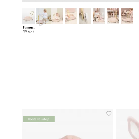
Tunnus:
PW-5045
Useita valintoja