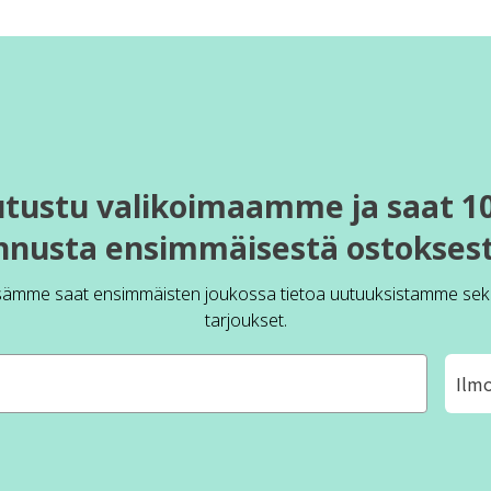
utustu valikoimaamme ja saat 1
nnusta ensimmäisestä ostoksest
sämme saat ensimmäisten joukossa tietoa uutuuksistamme sek
tarjoukset.
Ilm