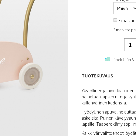
Ei päivä
* merkitse pa
Lähetetään 3 
TUOTEKUVAUS
Yksilöllinen ja ainutlaatuin
painetaan lapsen nimi ja syn
kullanvärinen kädensija.
Hyödyllinen apuväline autta
askeleita. Puinen kävelyvaunu
lapsille. Taaperokärry sopii
Kaikki värivaihtoehdot löydä