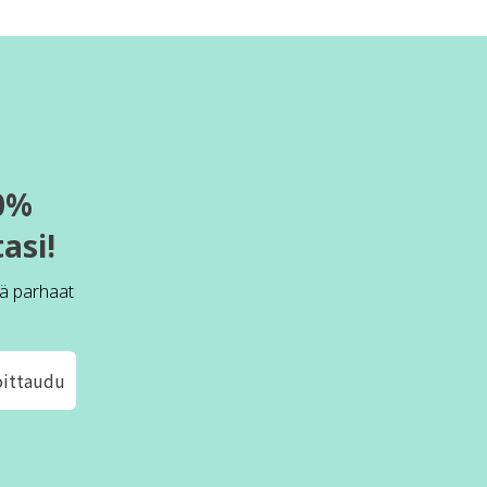
0%
asi!
ä parhaat
oittaudu