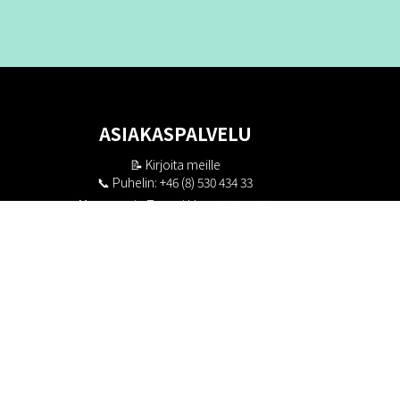
ASIAKASPALVELU
📝
Kirjoita meille
📞 Puhelin: +46 (8) 530 434 33
Maanantai - Torstai klo 10.00 - 17.00
Perjantai klo 10.00 - 16.00
Suljettu klo 13.00 - 14.00