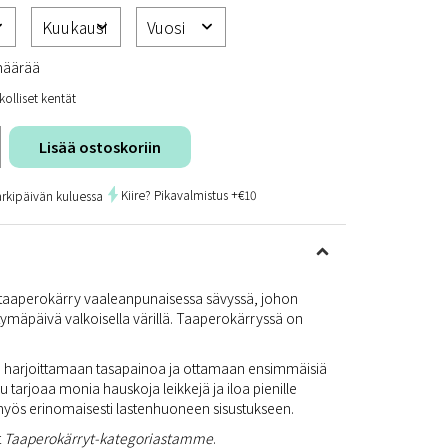
määrää
kolliset kentät
Lisää ostoskoriin
Kiire? Pikavalmistus +€10
arkipäivän kuluessa
en taaperokärry vaaleanpunaisessa sävyssä, johon
tymäpäivä valkoisella värillä. Taaperokärryssä on
a harjoittamaan tasapainoa ja ottamaan ensimmäisiä
 tarjoaa monia hauskoja leikkejä ja iloa pienille
 myös erinomaisesti lastenhuoneen sisustukseen.
t
Taaperokärryt-kategoriastamme
.