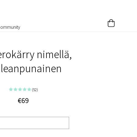
Community
rokärry nimellä,
aleanpunainen
(52)
€69