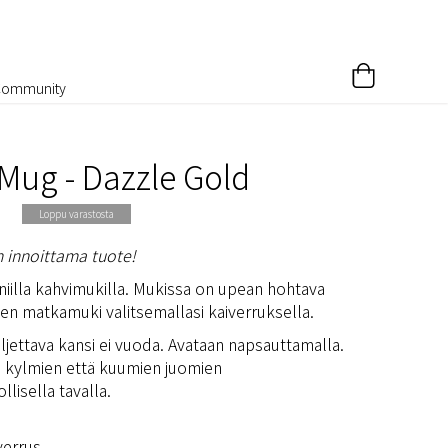
Community
 Mug - Dazzle Gold
Loppu varastosta
n innoittama tuote!
uniilla kahvimukilla. Mukissa on upean hohtava
nen matkamuki valitsemallasi kaiverruksella.​
jettava kansi ei vuoda. Avataan napsauttamalla.
ä kylmien että kuumien juomien
llisella tavalla.
verrus