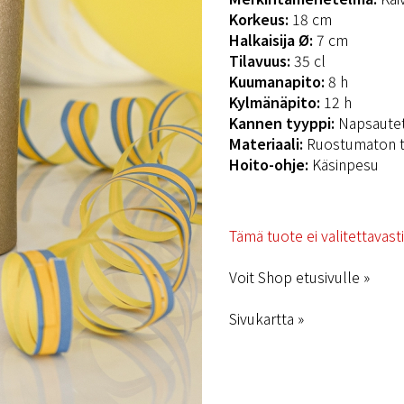
Korkeus:
18 cm
Halkaisija Ø:
7 cm
Tilavuus:
35 cl
Kuumanapito:
8 h
Kylmänäpito:
12 h
Kannen tyyppi:
Napsaute
Materiaali:
Ruostumaton t
Hoito-ohje:
Käsinpesu
Tämä tuote ei valitettavast
Voit Shop etusivulle »
Sivukartta »