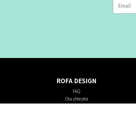
ROFA DESIGN
FAQ
Ota yhteyttä
Tietoa meistä
Ostoehdot
Palautuskäytäntö
Kestävyys