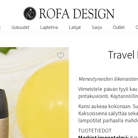
t
Uutuudet
Lajitelma
Lahjat
Sarja
Outlet
Travel
Menestyneiden liikenaiste
Viimeistele päivän tyyli ka
pintakuviointi. Käytännölli
Kansi aukeaa kokonaan. Sul
Kaksoisseinä säilyttää sek
lämpötilat parhaalla mahdo
TUOTETIEDOT
Merkintämenetelmä:
Kai