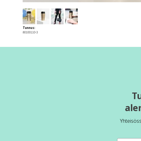
Tunnus:
80100110-3
T
ale
Yhteisös