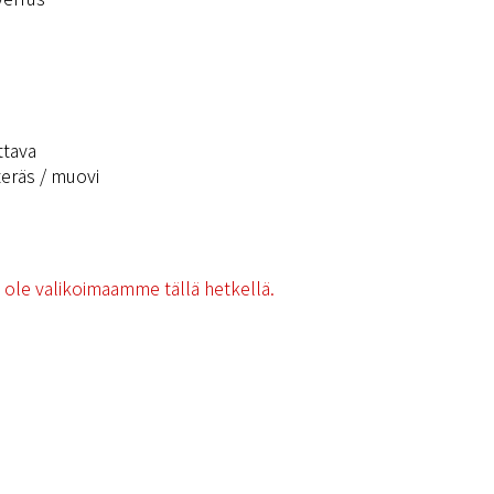
ttava
eräs / muovi
i ole valikoimaamme tällä hetkellä.