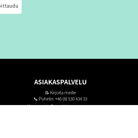
oittaudu
ASIAKASPALVELU
📝
Kirjoita meille
📞 Puhelin: +46 (8) 530 434 33
Maanantai - Torstai klo 10.00 - 17.00
Perjantai klo 10.00 - 16.00
Suljettu klo 13.00 - 14.00