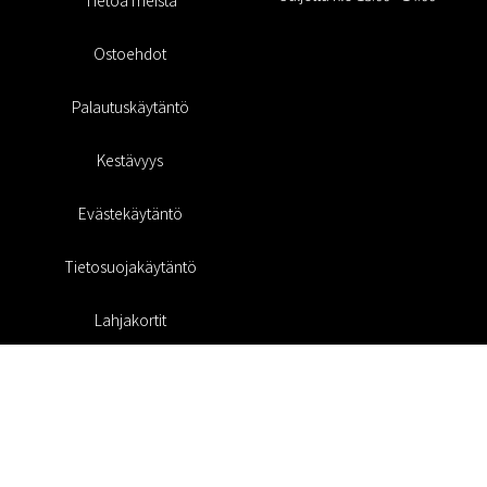
Tietoa meistä
Ostoehdot
Palautuskäytäntö
Kestävyys
Evästekäytäntö
Tietosuojakäytäntö
Lahjakortit
Alennuskoodi
#RofaDesign
#yesrofadesign