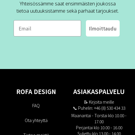
Yhteisössämme saat ensimmäisten joukossa
tietoa uutuuksistamme sekä parhaat tarjoukset.
Ilmoittaudu
ROFA DESIGN
ASIAKASPALVELU
📝
Kirjoita meille
FAQ
📞 Puhelin: +46 (8) 530 434 33
Maanantai - Torstai klo 10.00 -
Ota yhteyttä
17.00
Perjantai klo 10.00 - 16.00
Suljettu klo 13.00 - 14.00