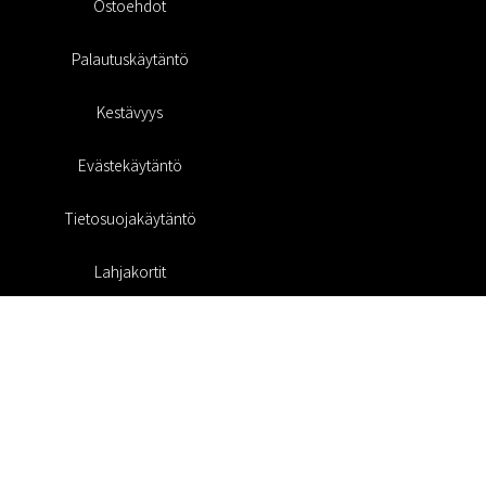
Ostoehdot
Palautuskäytäntö
Kestävyys
Evästekäytäntö
Tietosuojakäytäntö
Lahjakortit
Alennuskoodi
#RofaDesign
#yesrofadesign
Kilpailu