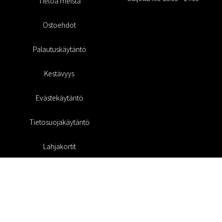
Tietoa meistä
Ostoehdot
Palautuskäytäntö
Kestävyys
Evästekäytäntö
Tietosuojakäytäntö
Lahjakortit
Alennuskoodi
#RofaDesign
#yesrofadesign