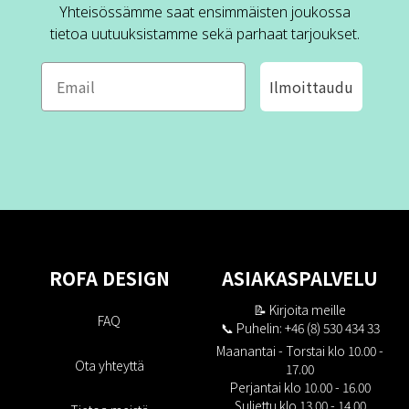
Yhteisössämme saat ensimmäisten joukossa
tietoa uutuuksistamme sekä parhaat tarjoukset.
Ilmoittaudu
ROFA DESIGN
ASIAKASPALVELU
📝
Kirjoita meille
FAQ
📞 Puhelin: +46 (8) 530 434 33
Maanantai - Torstai klo 10.00 -
Ota yhteyttä
17.00
Perjantai klo 10.00 - 16.00
Suljettu klo 13.00 - 14.00