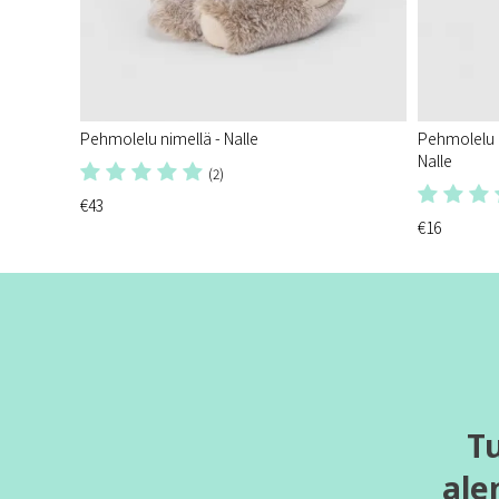
Pehmolelu nimellä - Nalle
Pehmolelu p
Nalle
(2)
€43
€16
T
ale