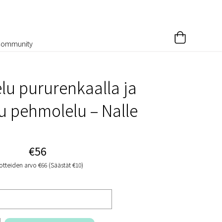
Community
u pururenkaalla ja
u pehmolelu – Nalle
€56
otteiden arvo €66 (Säästät €10)