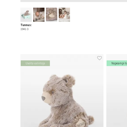
Tunnus:
1941-3
Useita valintoja
Nopeampi t