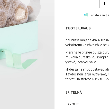
Lähetetään 3 
TUOTEKUVAUS
Kauniissa lahjapakkauksessa
valmistettu kestävästä ja hell
Pieni nalle pitelee puista pu
mukava pureskella. Isompi na
ystävä, jota voi halia.
Yhdessä ne muodostavat lahja
Täydellinen lahja
ristiäisiin
,
tervetuliaistoivotukseksi uud
ERITELMÄ
LAYOUT