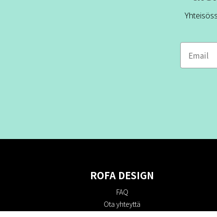
Yhteisös
ROFA DESIGN
FAQ
Ota yhteyttä
Tietoa meistä