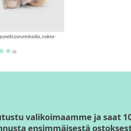
uisella pururenkaalla, ruskea -
(1)
utustu valikoimaamme ja saat 1
nnusta ensimmäisestä ostoksest