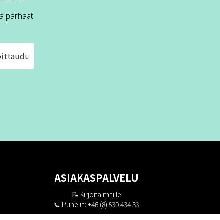
ä parhaat
oittaudu
ASIAKASPALVELU
📝
Kirjoita meille
📞 Puhelin: +46 (8) 530 434 33
Maanantai - Torstai klo 10.00 - 17.00