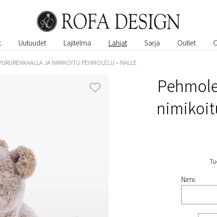
t
Uutuudet
Lajitelma
Lahjat
Sarja
Outlet
URURENKAALLA JA NIMIKOITU PEHMOLELU – NALLE
Pehmolel
nimikoit
Tu
Nimi: