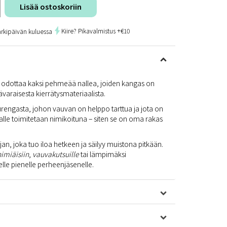
Lisää ostoskoriin
Kiire? Pikavalmistus +€10
arkipäivän kuluessa
 odottaa kaksi pehmeää nallea, joiden kangas on
ävaraisesta kierrätysmateriaalista.
rurengasta, johon vauvan on helppo tarttua ja jota on
lle toimitetaan nimikoituna – siten se on oma rakas
n, joka tuo iloa hetkeen ja säilyy muistona pitkään.
nimiäisiin
,
vauvakutsuille
tai lämpimäksi
elle pienelle perheenjäsenelle.