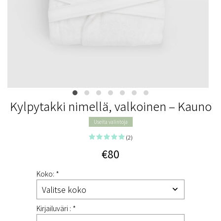
Kylpytakki nimellä, valkoinen – Kauno
Useita valintoja
(2)
€80
Koko: *
Kirjailuväri : *