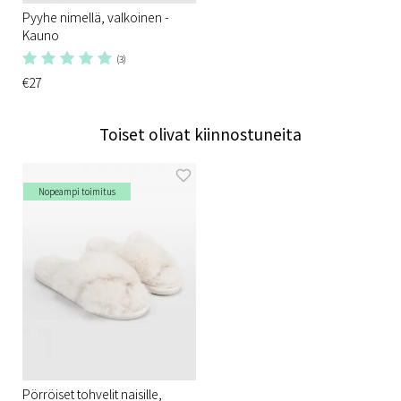
Pyyhe nimellä, valkoinen -
Kauno
(3)
€27
Toiset olivat kiinnostuneita
Nopeampi toimitus
Pörröiset tohvelit naisille,