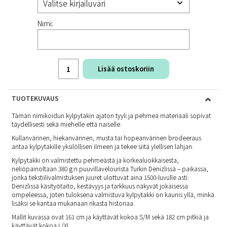
Nimi:
Lisää ostoskoriin
TUOTEKUVAUS
Tämän nimikoidun kylpytakin ajaton tyyli ja pehmeä materiaali sopivat
täydellisesti sekä miehelle että naiselle.
Kullanvärinen, hiekanvärinen, musta tai hopeanvärinen brodeeraus
antaa kylpytakille yksilöllisen ilmeen ja tekee siitä ylellisen lahjan.
Kylpytakki on valmistettu pehmeästä ja korkealuokkaisesta,
neliöpainoltaan 380 g:n puuvillavelourista Turkin Denizlissä – paikassa,
jonka tekstiilivalmistuksen juuret ulottuvat aina 1500-luvulle asti.
Denizlissä käsityötaito, kestävyys ja tarkkuus näkyvät jokaisessa
ompeleessa, joten tuloksena valmistuva kylpytakki on kaunis yllä, minkä
lisäksi se kantaa mukanaan rikasta historiaa.
Mallit kuvassa ovat 161 cm ja käyttävät kokoa S/M sekä 182 cm pitkiä ja
käyttävät kokoa L/XL.