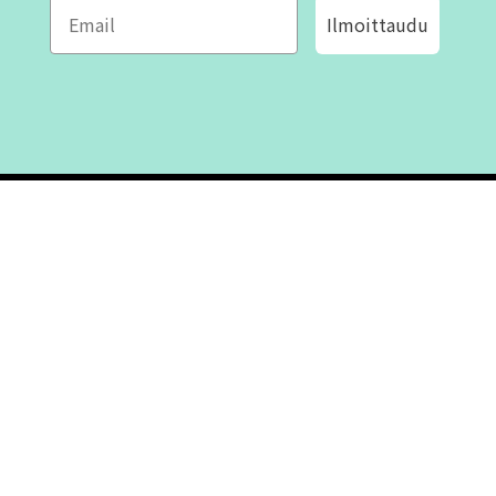
Ilmoittaudu
ROFA DESIGN
ASIAKASPALVELU
📝
Kirjoita meille
FAQ
📞 Puhelin: +46 (8) 530 434 33
Maanantai - Torstai klo 10.00 -
Ota yhteyttä
17.00
Perjantai klo 10.00 - 16.00
Suljettu klo 13.00 - 14.00
Tietoa meistä
Ostoehdot