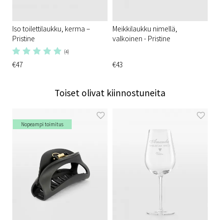
Iso toilettilaukku, kerma –
Meikkilaukku nimellä,
Pristine
valkoinen - Pristine
(4)
€47
€43
Toiset olivat kiinnostuneita
Nopeampi toimitus