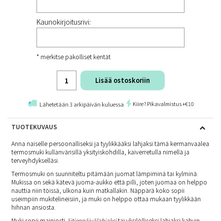
Kaunokirjoitusrivi:
* merkitse pakolliset kentät
Lisää ostoskoriin
Kiire? Pikavalmistus +€10
Lähetetään 3 arkipäivän kuluessa
TUOTEKUVAUS
Anna naiselle persoonalliseksi ja tyylikkääksi lahjaksi tämä kermanvaalea
termosmuki kullanvärisillä yksityiskohdilla, kaiverretulla nimellä ja
terveyhdykselläsi.
Termosmuki on suunniteltu pitämään juomat lämpiminä tai kylminä.
Mukissa on sekä kätevä juoma-aukko että pilli, joten juomaa on helppo
nauttia niin töissä, ulkona kuin matkallakin. Näppärä koko sopii
useimpiin mukitelineisiin, ja muki on helppo ottaa mukaan tyylikkään
hihnan ansiosta.
Muki sopii mainiosti
äitienpäivälahjaksi
tai yksilölliseksi lahjaksi kahvin