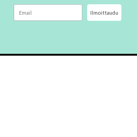
Ilmoittaudu
ROFA DESIGN
ASIAKASPALVELU
📝
Kirjoita meille
FAQ
📞 Puhelin: +46 (8) 530 434 33
Maanantai - Torstai klo 10.00 -
Ota yhteyttä
17.00
Perjantai klo 10.00 - 16.00
Suljettu klo 13.00 - 14.00
Tietoa meistä
Ostoehdot