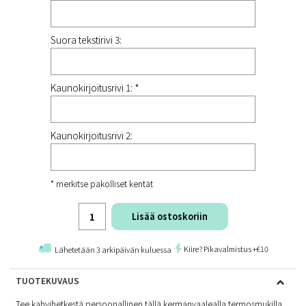
Suora tekstirivi 3:
Kaunokirjoitusrivi 1: *
Kaunokirjoitusrivi 2:
* merkitse pakolliset kentät
Lisää ostoskoriin
Kiire? Pikavalmistus +€10
Lähetetään 3 arkipäivän kuluessa
TUOTEKUVAUS
Tee kahvihetkestä persoonallinen tällä kermanvaalealla termosmukilla,