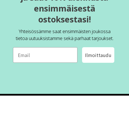
ensimmäisestä
ostoksestasi!
Yhteisössämme saat ensimmäisten joukossa
tietoa uutuuksistamme sekä parhaat tarjoukset.
Ilmoittaudu
ROFA DESIGN
ASIAKASPALVELU
📝
Kirjoita meille
FAQ