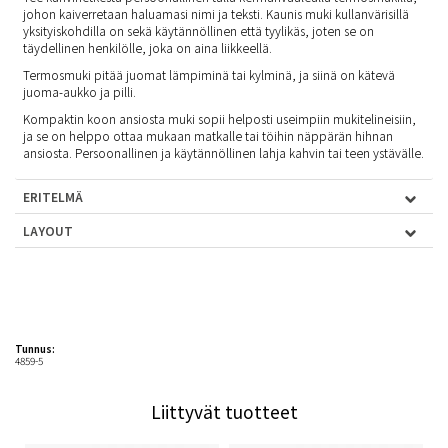
johon kaiverretaan haluamasi nimi ja teksti. Kaunis muki kullanvärisillä
yksityiskohdilla on sekä käytännöllinen että tyylikäs, joten se on
täydellinen henkilölle, joka on aina liikkeellä.
Termosmuki pitää juomat lämpiminä tai kylminä, ja siinä on kätevä
juoma-aukko ja pilli.
Kompaktin koon ansiosta muki sopii helposti useimpiin mukitelineisiin,
ja se on helppo ottaa mukaan matkalle tai töihin näppärän hihnan
ansiosta. Persoonallinen ja käytännöllinen lahja kahvin tai teen ystävälle.
ERITELMÄ
LAYOUT
Tunnus:
4859-5
Liittyvät tuotteet