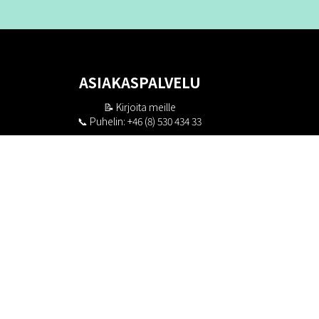
ASIAKASPALVELU
📝
Kirjoita meille
📞 Puhelin: +46 (8) 530 434 33
Maanantai - Torstai klo 10.00 - 17.00
Perjantai klo 10.00 - 16.00
Suljettu klo 13.00 - 14.00