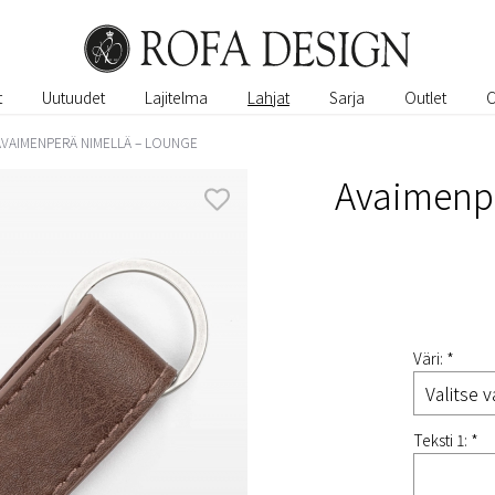
t
Uutuudet
Lajitelma
Lahjat
Sarja
Outlet
AVAIMENPERÄ NIMELLÄ – LOUNGE
Avaimenpe
Väri: *
Teksti 1: *