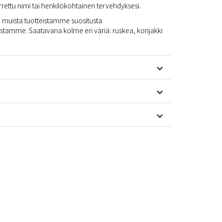
rrettu nimi tai henkilökohtainen tervehdyksesi.
 muista tuotteistamme suositusta
astamme. Saatavana kolme eri väriä: ruskea, konjakki