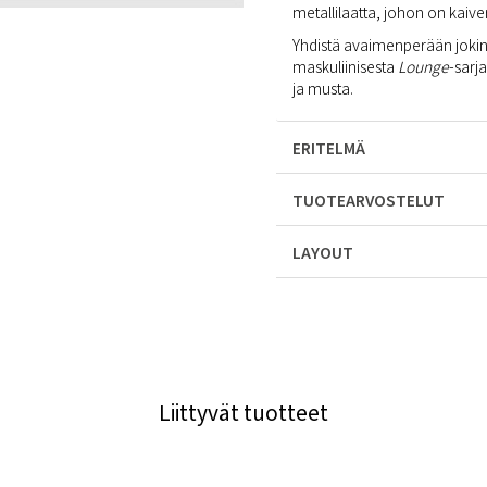
metallilaatta, johon on kaive
Yhdistä avaimenperään jokin
maskuliinisesta
Lounge
-sarj
ja musta.
ERITELMÄ
TUOTEARVOSTELUT
LAYOUT
Liittyvät tuotteet