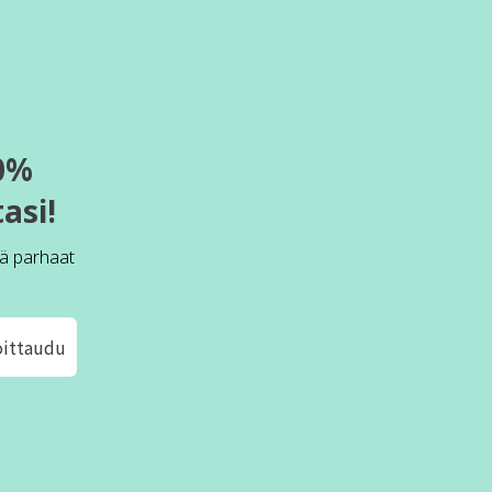
0%
asi!
ä parhaat
oittaudu