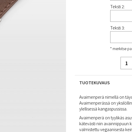
Teksti 2:
Teksti 3:
* merkitse pa
TUOTEKUVAUS
Avaimenperä nimellä on täydel
Avaimenperässä on yksilölline
ylellisessä kangaspussissa.
Avaimenperä on tyylikäs asust
kätevästi niin avainnippuun
valmistettu vegaanisesta keino