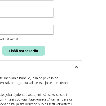
kolliset kentät
Lisää ostoskoriin
linen lahja hänelle, jolla on jo kaikkea.
n kaiverrus, jonka valitse itse, ja se toimitetaan
e, joka täydentää asua, minkä lisäksi se sopii
 kuin yhteensopivaan laukkuunkin. Avaimenperä on
nahasta, ja sitä koristaa huolellisesti valmistettu