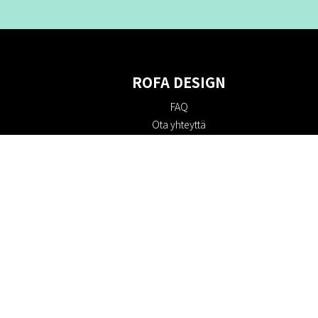
ROFA DESIGN
FAQ
Ota yhteyttä
Tietoa meistä
Ostoehdot
Palautuskäytäntö
Kestävyys
Evästekäytäntö
Tietosuojakäytäntö
Lahjakortit
Alennuskoodi
#RofaDesign
#yesrofadesign