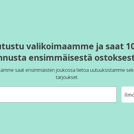
utustu valikoimaamme ja saat 1
nnusta ensimmäisestä ostoksest
sämme saat ensimmäisten joukossa tietoa uutuuksistamme sek
tarjoukset.
Ilm