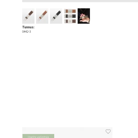
Tunnus:
0442-3
Useita valintoja