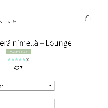
Community
rä nimellä – Lounge
Useita valintoja
(5)
€27