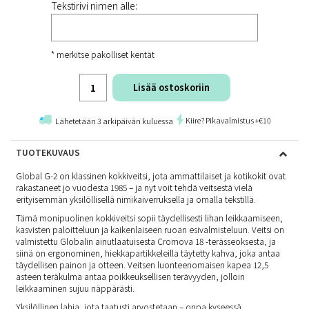
Tekstirivi nimen alle:
* merkitse pakolliset kentät
Lisää ostoskoriin
Kiire? Pikavalmistus +€10
Lähetetään 3 arkipäivän kuluessa
TUOTEKUVAUS
Global G-2 on klassinen kokkiveitsi, jota ammattilaiset ja kotikokit ovat
rakastaneet jo vuodesta 1985 – ja nyt voit tehdä veitsestä vielä
erityisemmän yksilöllisellä nimikaiverruksella ja omalla tekstillä.
Tämä monipuolinen kokkiveitsi sopii täydellisesti lihan leikkaamiseen,
kasvisten paloitteluun ja kaikenlaiseen ruoan esivalmisteluun. Veitsi on
valmistettu Globalin ainutlaatuisesta Cromova 18 -terässeoksesta, ja
siinä on ergonominen, hiekkapartikkeleilla täytetty kahva, joka antaa
täydellisen painon ja otteen. Veitsen luonteenomaisen kapea 12,5
asteen teräkulma antaa poikkeuksellisen terävyyden, jolloin
leikkaaminen sujuu näppärästi.
Yksilöllinen lahja, jota taatusti arvostetaan – onpa kyseessä