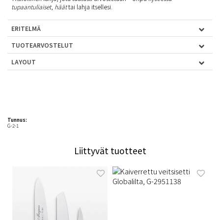
tupaantuliaiset
,
häät
tai lahja itsellesi.
ERITELMÄ
TUOTEARVOSTELUT
LAYOUT
Tunnus:
G-2-1
Liittyvät tuotteet