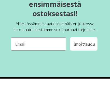
ensimmäisestä
ostoksestasi!
Yhteisössämme saat ensimmäisten joukossa
tietoa uutuuksistamme sekä parhaat tarjoukset.
Ilmoittaudu
ROFA DESIGN
ASIAKASPALVELU
📝
Kirjoita meille
FAQ
📞 Puhelin: +46 (8) 530 434 33