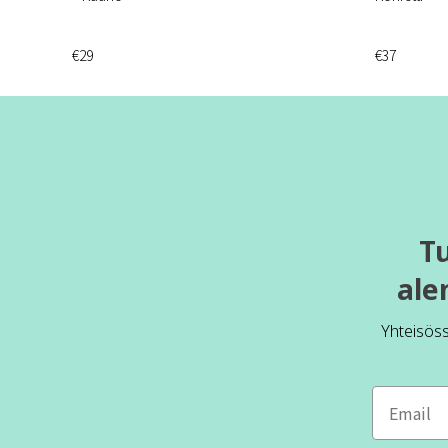
€29
€37
T
ale
Yhteisös