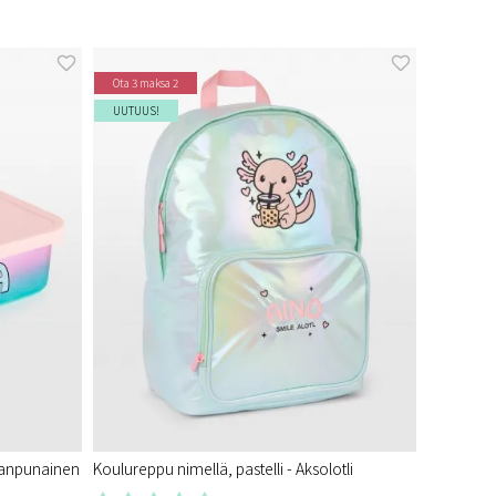
Ota 3 maksa 2
UUTUUS!
leanpunainen
Koulureppu nimellä, pastelli - Aksolotli