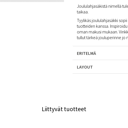
Joululahjasäkistä nimellä tu
taikaa.
Tyylikäs joululahjasäkki sopi
tuotteiden kanssa. Inspiroidu u
oman makusi mukaan. Vinkki
tullut tärkeä jouluperinne j
ERITELMÄ
LAYOUT
Liittyvät tuotteet