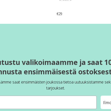
€29
utustu valikoimaamme ja saat 1
nnusta ensimmäisestä ostoksest
sämme saat ensimmäisten joukossa tietoa uutuuksistamme sek
tarjoukset.
Ilm