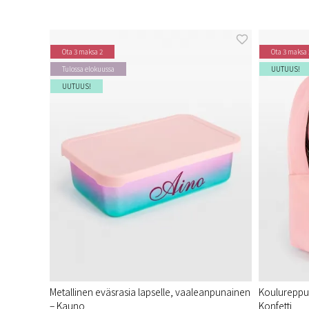
Ota 3 maksa 2
Ota 3 maksa 
Tulossa elokuussa
UUTUUS!
UUTUUS!
Metallinen eväsrasia lapselle, vaaleanpunainen
Koulureppu 
– Kauno
Konfetti