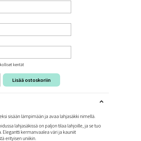
kolliset kentät
Lisää ostoskoriin
eeksi sisään lämpimään ja avaa lahjasäkki nimellä.
ussa lahjasäkissä on paljon tilaa lahjoille, ja se tuo
. Elegantti kermanvaalea väri ja kauniit
ä erityisen uniikin.