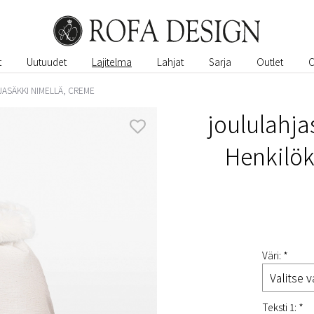
t
Uutuudet
Lajitelma
Lahjat
Sarja
Outlet
ASÄKKI NIMELLÄ, CREME
joululahja
Henkilök
Väri: *
Teksti 1: *