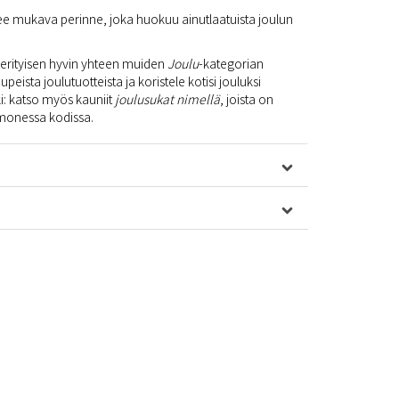
lee mukava perinne, joka huokuu ainutlaatuista joulun
i erityisen hyvin yhteen muiden
Joulu
-kategorian
peista joulutuotteista ja koristele kotisi jouluksi
: katso myös kauniit
joulusukat nimellä
, joista on
o monessa kodissa.