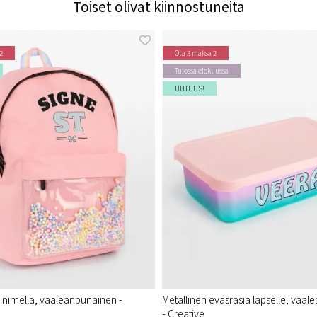
Toiset olivat kiinnostuneita
2
Ota 3 maksa 2
Tulossa elokuussa
UUTUUS!
nimellä, vaaleanpunainen -
Metallinen eväsrasia lapselle, vaa
- Creative