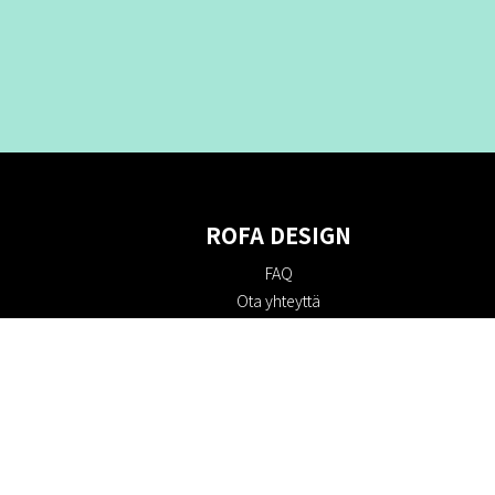
ROFA DESIGN
FAQ
Ota yhteyttä
Tietoa meistä
Ostoehdot
Palautuskäytäntö
Kestävyys
Evästekäytäntö
Tietosuojakäytäntö
Lahjakortit