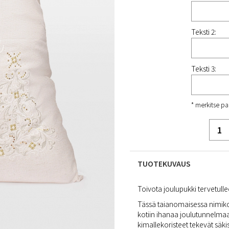
Teksti 2:
Teksti 3:
* merkitse pa
TUOTEKUVAUS
Toivota joulupukki tervetull
Tässä taianomaisessa nimikoid
kotiin ihanaa joulutunnelmaa
kimallekoristeet tekevät säkist