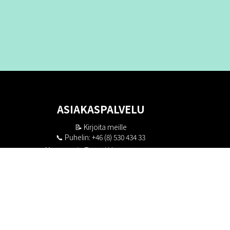
ASIAKASPALVELU
📝
Kirjoita meille
📞 Puhelin: +46 (8) 530 434 33
Maanantai - Torstai klo 10.00 - 17.00
Perjantai klo 10.00 - 16.00
Suljettu klo 13.00 - 14.00