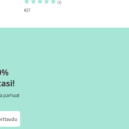
(1)
€37
0%
asi!
ä parhaat
oittaudu