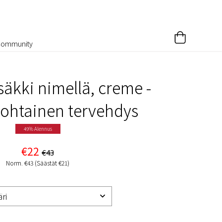
Community
säkki nimellä, creme -
ohtainen tervehdys
49% Alennus
€22
€43
Norm. €43 (Säästät €21)