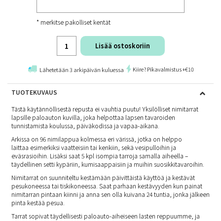
* merkitse pakolliset kentät
Lisää ostoskoriin
Kiire? Pikavalmistus +€10
Lähetetään 3 arkipäivän kuluessa
TUOTEKUVAUS
Tästä käytännöllisestä repusta ei vauhtia puutu! Yksilölliset nimitarrat
lapsille paloauton kuvilla, joka helpottaa lapsen tavaroiden
tunnistamista koulussa, päiväkodissa ja vapaa-aikana.
Arkissa on 96 nimilappua kolmessa eri värissä, jotka on helppo
laittaa esimerkiksi vaatteisiin tai kenkiin, sekä vesipulloihin ja
eväsrasioihin. Lisäksi saat 5 kpl isompia tarroja samalla aiheella –
täydellinen setti kypäriin, kumisaappaisiin ja muihin suosikkitavaroihin.
Nimitarrat on suunniteltu kestämään päivittäistä käyttöä ja kestävät
pesukoneessa tai tiskikoneessa. Saat parhaan kestävyyden kun painat
nimitarran pintaan kiinni ja anna sen olla kuivana 24 tuntia, jonka jälkeen
pinta kestää pesua.
Tarrat sopivat täydellisesti paloauto-aiheiseen lasten reppuumme, ja