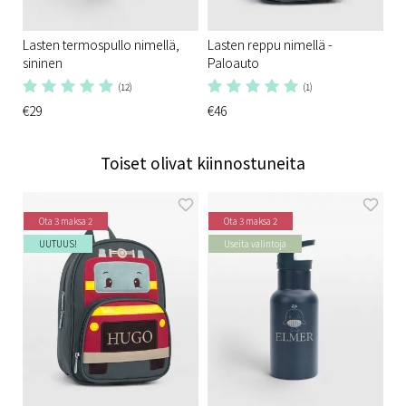
Lasten termospullo nimellä,
Lasten reppu nimellä -
sininen
Paloauto
(12)
(1)
€29
€46
Toiset olivat kiinnostuneita
Ota 3 maksa 2
Ota 3 maksa 2
UUTUUS!
Useita valintoja