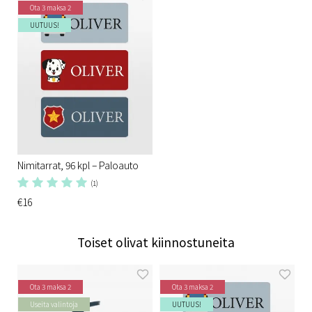
Ota 3 maksa 2
UUTUUS!
Nimitarrat, 96 kpl – Paloauto
(1)
€16
Toiset olivat kiinnostuneita
Ota 3 maksa 2
Ota 3 maksa 2
Useita valintoja
UUTUUS!