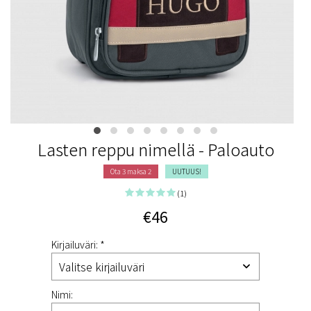
Lasten reppu nimellä - Paloauto
Ota 3 maksa 2
UUTUUS!
(1)
€46
Kirjailuväri: *
Nimi: