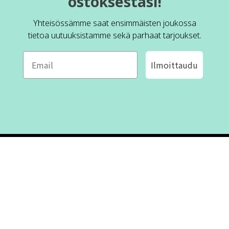
ostoksestasi!
Yhteisössämme saat ensimmäisten joukossa
tietoa uutuuksistamme sekä parhaat tarjoukset.
Ilmoittaudu
ROFA DESIGN
ASIAKASPALVELU
📝
Kirjoita meille
FAQ
📞 Puhelin: +46 (8) 530 434 33
Maanantai - Torstai klo 10.00 -
Ota yhteyttä
17.00