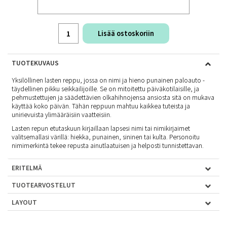
Lisää ostoskoriin
TUOTEKUVAUS
Yksilöllinen lasten reppu, jossa on nimi ja hieno punainen paloauto -
täydellinen pikku seikkailijoille. Se on mitoitettu päiväkotilaisille, ja
pehmustettujen ja säädettävien olkahihnojensa ansiosta sitä on mukava
käyttää koko päivän. Tähän reppuun mahtuu kaikkea tuteista ja
unirievuista ylimääräisiin vaatteisiin.
Lasten repun etutaskuun kirjaillaan lapsesi nimi tai nimikirjaimet
valitsemallasi värillä: hiekka, punainen, sininen tai kulta. Personoitu
nimimerkintä tekee repusta ainutlaatuisen ja helposti tunnistettavan.
ERITELMÄ
TUOTEARVOSTELUT
LAYOUT