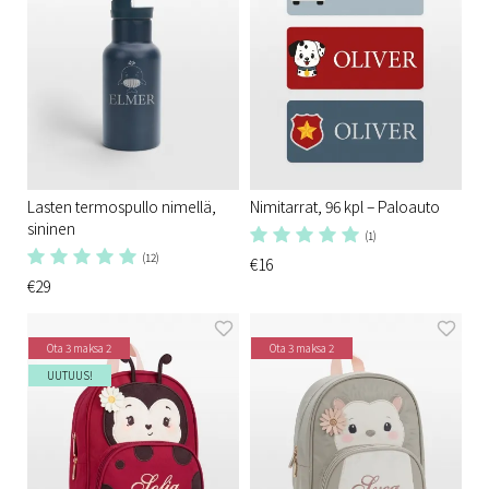
Lasten termospullo nimellä,
Nimitarrat, 96 kpl – Paloauto
sininen
(1)
(12)
€16
€29
Ota 3 maksa 2
Ota 3 maksa 2
UUTUUS!