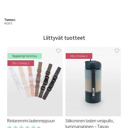
Tunnus:
4110-1
Liittyvät tuotteet
Nopeampi toimitus
Ota 3 maksa 2
Ota 3 maksa 2
Rintaremmi lastenreppuun
Silikoninen lasten vesipullo,
tummansininen – Taivas
(5)