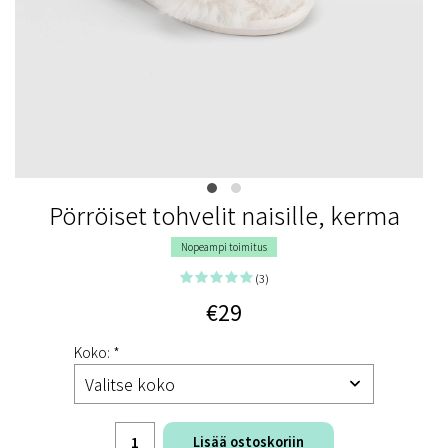
Pörröiset tohvelit naisille, kerma
Nopeampi toimitus
(3)
€29
Koko: *
Lisää ostoskoriin