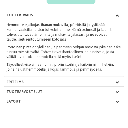
TUOTEKUVAUS
Hemmottele jalkojasi ihanan mukavilla, pörröisillä ja tyylikkään
kermanvaaleilla naisten tohveleillamme. Nämä pehmeät ja kauniit
tohvelit tuntuvat lämpimiltä ja mukavilta jalassasi, ja ne sopivat
täydellisesti rentoutumiseen kotosalla.
Pörröinen pinta on ylellinen, ja pehmeän pohjan ansiosta jokainen askel
tuntuu miellyttävältä. Tohvelit ovat ihanteellinen lahja naiselle, josta
välität – voit toki hemmotella niillä myös itseäsi.
Täydelliset viileisiin aamuihin, pitkiin iltoihin ja kaikkiin niihin hetkiin,
joina haluat hemmotella jalkojasi lämmöllä ja pehmeydellä.
ERITELMÄ
TUOTEARVOSTELUT
LAYOUT