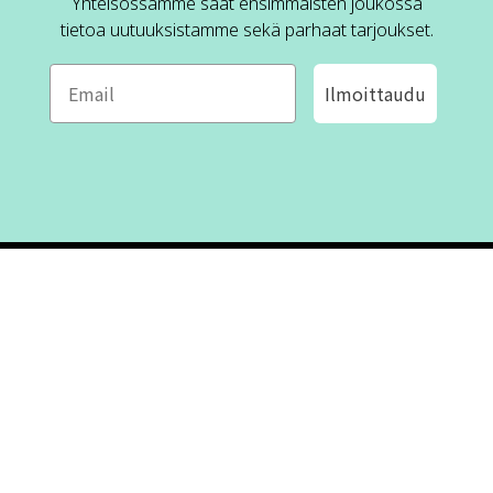
Yhteisössämme saat ensimmäisten joukossa
tietoa uutuuksistamme sekä parhaat tarjoukset.
Ilmoittaudu
ROFA DESIGN
ASIAKASPALVELU
📝
Kirjoita meille
FAQ
📞 Puhelin: +46 (8) 530 434 33
Maanantai - Torstai klo 10.00 -
Ota yhteyttä
17.00
Perjantai klo 10.00 - 16.00
Suljettu klo 13.00 - 14.00
Tietoa meistä