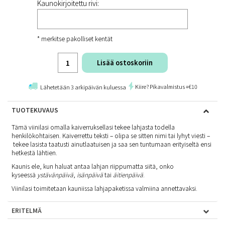
Kaunokirjoitettu rivi:
* merkitse pakolliset kentät
Lisää ostoskoriin
Kiire? Pikavalmistus +€10
Lähetetään 3 arkipäivän kuluessa
TUOTEKUVAUS
Tämä viinilasi omalla kaiverruksellasi tekee lahjasta todella
henkilökohtaisen. Kaiverrettu teksti – olipa se sitten nimi tai lyhyt viesti –
tekee lasista taatusti ainutlaatuisen ja saa sen tuntumaan erityiseltä ensi
hetkestä lähtien.
Kaunis ele, kun haluat antaa lahjan riippumatta siitä, onko
kyseessä
ystävänpäivä
,
isänpäivä
tai
äitienpäivä
.
Viinilasi toimitetaan kauniissa lahjapaketissa valmiina annettavaksi.
ERITELMÄ