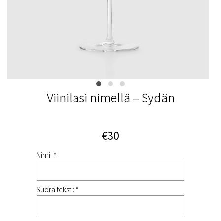
Viinilasi nimellä – Sydän
€30
Nimi: *
Suora teksti: *