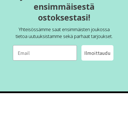
ensimmäisestä
ostoksestasi!
Yhteisössämme saat ensimmäisten joukossa
tietoa uutuuksistamme sekä parhaat tarjoukset.
Ilmoittaudu
ROFA DESIGN
ASIAKASPALVELU
📝
Kirjoita meille
FAQ