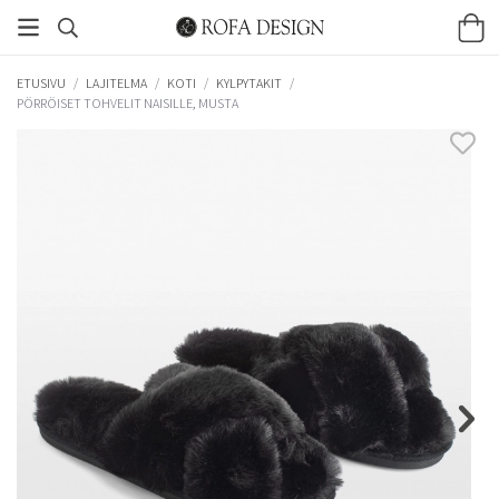
ETUSIVU
/
LAJITELMA
/
KOTI
/
KYLPYTAKIT
/
PÖRRÖISET TOHVELIT NAISILLE, MUSTA