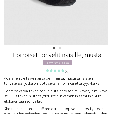
Pörröiset tohvelit naisille, musta
Tulossa tammikuussa
(2)
Koe arjen ylellisyys näissä pehmeissä, mustissa naisten
tohveleissa, jotka on luotu sekä lämpimiksi että tyylikkäiksi.
Pehmeä karva tekee tohveleista erityisen mukavat, ja mukava
istuvuus tekee niistä täydelliset niin varhaisiin aamuihin kuin
elokuvailtaan sohvallakin.
Klassisen mustan värinsä ansiosta ne sopivat helposti yhteen
nimikoitujen pyjamiemme kanssa muodostaen kokonaisuuden,